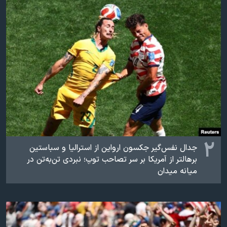
اسرائیل در جنگ
نرگس محمدی برنده جایزه نوبل صلح
همایش محافظه‌کاران آمریکا «سی‌پک»
صفحه‌های ویژه
سفر پرزیدنت ترامپ به چین
۲
جدال نفس‌گیر جکسون ارواین از استرالیا و سباستین
برهالتر از آمریکا بر سر تصاحب توپ؛ نبردی تن‌به‌تن در
میانه میدان