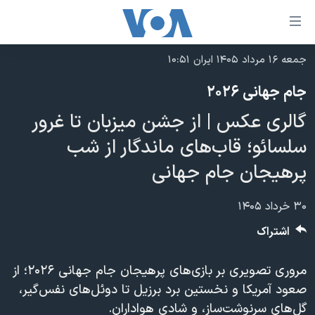
ینکهای
ابل
سترسی
جمعه ۱۶ مرداد ۱۴۰۵ ایران ۱۰:۵۱
خانه
هش
جام جهانی ۲۰۲۶
نسخه سبک وب‌سایت
ه
گالری عکس | از جشن میزبان تا غرور
حتوای
موضوع ها
صلی
سلسائو؛ قاب‌های ماندگار از شب
برنامه های تلویزیونی
ایران
هش
پرهیجان جام جهانی
جدول برنامه ها
ه
آمریکا
فحه
صفحه‌های ویژه
جهان
۳۰ خرداد ۱۴۰۵
صلی
فرکانس‌های صدای آمریکا
ورزشی
جام جهانی ۲۰۲۶
اشتراک
هش
پخش رادیویی
ه
گزیده‌ها
عملیات خشم حماسی
مروری تصویری بر بازی‌های پرهیجان جام جهانی ۲۰۲۶؛ از
ستجو
۲۵۰سالگی آمریکا
ویژه برنامه‌ها
یادگیری زبان انگلیسی
صعود آمریکا و نخستین برد برزیل تا دوئل‌های نفس‌گیر،
ویدیوها
بایگانی برنامه‌های تلویزیونی
گل‌های سرنوشت‌ساز، و شادی هواداران.