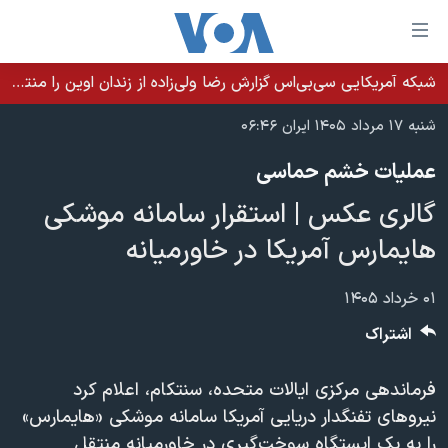
ینکهای
ابل
سترسی
شبکه آمریکایی سی‌بی‌‌اس گزارش رضا ولی‌زاده از زندان اوین را منتشر کرد؛ کامران حکمتی پیش از آغاز شیمی‌درمانی به زندان بازگردانده شد
خانه
هش
شنبه ۱۷ مرداد ۱۴۰۵ ایران ۰۶:۴۶
نسخه سبک وب‌سایت
ه
عملیات خشم حماسی
حتوای
موضوع ها
صلی
گالری عکس | استقرار سامانه موشکی
برنامه های تلویزیونی
ایران
هش
هایمارس آمریکا در خاورمیانه
جدول برنامه ها
ه
آمریکا
فحه
صفحه‌های ویژه
جهان
۰۱ خرداد ۱۴۰۵
صلی
فرکانس‌های صدای آمریکا
ورزشی
جام جهانی ۲۰۲۶
اشتراک
هش
پخش رادیویی
ه
گزیده‌ها
عملیات خشم حماسی
فرماندهی مرکزی ایالات متحده، سنتکام، اعلام کرد
ستجو
۲۵۰سالگی آمریکا
ویژه برنامه‌ها
یادگیری زبان انگلیسی
نیروهای تفنگدار دریایی آمریکا سامانه موشکی «هایمارس»
ویدیوها
بایگانی برنامه‌های تلویزیونی
را به یک ایستگاه سوخت‌گیری در خاورمیانه منتقل