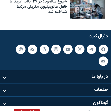
شیوع سالمونلا در ۲۷ ایالت آمریکا با
فلفل هالوپینیوی مکزیکی مرتبط
شناخته شد
دنبال کنید
در باره ما
خدمات
گوناگون