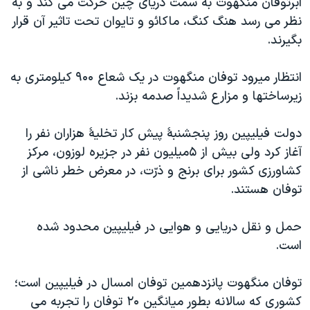
ابرتوفان منگهوت به سمت دریای چین حرکت می کند و به
اسرائیل در جنگ
نظر می رسد هنگ کنگ، ماکائو و تایوان تحت تاثیر آن قرار
نرگس محمدی برنده جایزه نوبل صلح
بگیرند.
همایش محافظه‌کاران آمریکا «سی‌پک»
انتظار میرود توفان منگهوت در یک شعاع ۹۰۰ کیلومتری به
صفحه‌های ویژه
زیرساختها و مزارع شدیداً صدمه بزند.
سفر پرزیدنت ترامپ به چین
دولت فیلیپین روز پنجشنبۀ پیش کار تخلیۀ هزاران نفر را
آغاز کرد ولی بیش از ۵میلیون نفر در جزیره لوزون، مرکز
کشاورزی کشور برای برنج و ذرّت، در معرض خطر ناشی از
توفان هستند.
حمل و نقل دریایی و هوایی در فیلیپین محدود شده
است.
توفان منگهوت پانزدهمین توفان امسال در فیلیپین است؛
کشوری که سالانه بطور میانگین ۲۰ توفان را تجربه می