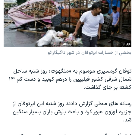
دنبال کنید
مستندها
فرهنگ و زندگی
حقوق شهروندی
انتخابات ریاست جمهوری آمریکا ۲۰۲۴
اقتصادی
حمله جمهوری اسلامی به اسرائیل
رمز مهسا
علم و فناوری
زبانهای مختلف
اسرائیل در جنگ
ورزش زنان در ایران
بخشی از خسارات ابرتوفان در شهر تاگیگارائو
گالری عکس
اعتراضات زن، زندگی، آزادی
توفان گرمسیری موسوم به «منگهوت» روز شنبه ساحل
آرشیو پخش زنده
مجموعه مستندهای دادخواهی
شمال شرقی کشور فیلیپین را درهم کوبید و دست کم ۱۴
تریبونال مردمی آبان ۹۸
کشته بر جای گذاشت.
دادگاه حمید نوری
رسانه های محلی گزارش دادند روز شنبه این ابرتوفان از
چهل سال گروگان‌گیری
جزیره لوزون عبور کرد و باعث بارش باران بسیار سنگین
قانون شفافیت دارائی کادر رهبری ایران
شد.
اعتراضات مردمی آبان ۹۸