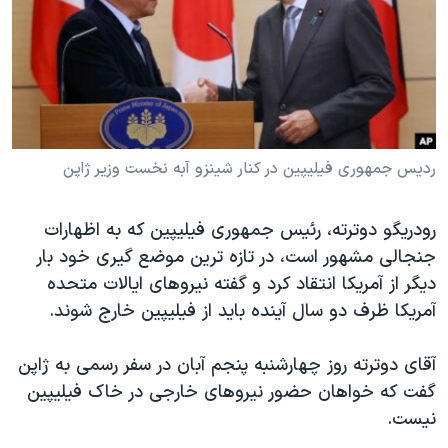
دنبال کنید
مستندها
فرهنگ و زندگی
حقوق شهروندی
انتخابات ریاست جمهوری آمریکا ۲۰۲۴
اقتصادی
حمله جمهوری اسلامی به اسرائیل
رمز مهسا
علم و فناوری
زبانهای مختلف
اسرائیل در جنگ
ورزش زنان در ایران
ردیس جمهوری فیلیپین در کنار شینزو آبه نخست وزیر ژاپن
گالری عکس
اعتراضات زن، زندگی، آزادی
رودریگو دوترته، رئیس جمهوری فیلیپین که به اظهارات
آرشیو پخش زنده
مجموعه مستندهای دادخواهی
جنجالی مشهور است، در تازه ترین موضع گیری خود بار
تریبونال مردمی آبان ۹۸
دیگر از آمریکا انتقاد کرد و گفته نیروهای ایالات متحده
آمریکا ظرف دو سال آینده باید از فیلیپین خارج شوند.
دادگاه حمید نوری
چهل سال گروگان‌گیری
آقای دوترته روز چهارشنبه پنجم آبان در سفر رسمی به ژاپن
قانون شفافیت دارائی کادر رهبری ایران
گفت که خواهان حضور نیروهای خارجی در خاک فیلیپین
نیست.
اعتراضات مردمی آبان ۹۸