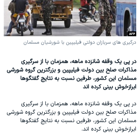
دنبال کنید
مستندها
فرهنگ و زندگی
حقوق شهروندی
انتخابات ریاست جمهوری آمریکا ۲۰۲۴
اقتصادی
حمله جمهوری اسلامی به اسرائیل
رمز مهسا
علم و فناوری
درگیری های سربازان دولتی فیلیپین با شورشیان مسلمان
زبانهای مختلف
اسرائیل در جنگ
ورزش زنان در ایران
در پی یک وقفه شانزده ماهه، همزمان با از سرگیری
گالری عکس
اعتراضات زن، زندگی، آزادی
مذاکرات صلح بین دولت فیلیپین و بزرگترین گروه شورشی
آرشیو پخش زنده
مجموعه مستندهای دادخواهی
مسلمان این کشور، طرفین نسبت به نتایج گفتگوها
تریبونال مردمی آبان ۹۸
ابرازخوش بینی کرده اند
دادگاه حمید نوری
در پی یک وقفه شانزده ماهه، همزمان با از سرگیری
چهل سال گروگان‌گیری
مذاکرات صلح بین دولت فیلیپین و بزرگترین گروه شورشی
قانون شفافیت دارائی کادر رهبری ایران
مسلمان این کشور، طرفین نسبت به نتایج گفتگوها
ابرازخوش بینی کرده اند.
اعتراضات مردمی آبان ۹۸