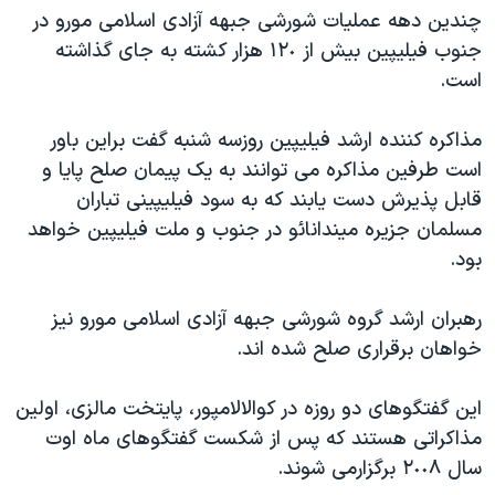
اسرائیل در جنگ
چندین دهه عملیات شورشی جبهه آزادی اسلامی مورو در
نرگس محمدی برنده جایزه نوبل صلح
جنوب فیلیپین بیش از ١٢٠ هزار کشته به جای گذاشته
است.
همایش محافظه‌کاران آمریکا «سی‌پک»
صفحه‌های ویژه
مذاکره کننده ارشد فیلیپین روزسه شنبه گفت براین باور
سفر پرزیدنت ترامپ به چین
است طرفین مذاکره می توانند به یک پیمان صلح پایا و
قابل پذیرش دست یابند که به سود فیلیپینی تباران
مسلمان جزیره میندانائو در جنوب و ملت فیلیپین خواهد
بود.
رهبران ارشد گروه شورشی جبهه آزادی اسلامی مورو نیز
خواهان برقراری صلح شده اند.
این گفتگوهای دو روزه در کوالالامپور، پایتخت مالزی، اولین
مذاکراتی هستند که پس از شکست گفتگوهای ماه اوت
سال ٢٠٠٨ برگزارمی شوند.