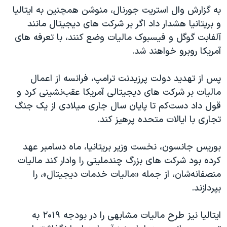
اسرائیل در جنگ
به گزارش وال استریت جورنال، منوشن همچنین به ایتالیا
نرگس محمدی برنده جایزه نوبل صلح
و بریتانیا هشدار داد اگر بر شرکت های دیجیتال مانند
آلفابت گوگل و فیسبوک مالیات وضع کنند، با تعرفه های
همایش محافظه‌کاران آمریکا «سی‌پک»
آمریکا روبرو خواهند شد.
صفحه‌های ویژه
سفر پرزیدنت ترامپ به چین
پس از تهدید دولت پرزیدنت ترامپ، فرانسه از اعمال
مالیات بر شرکت های دیجیتالی آمریکا عقب‌نشینی کرد و
قول داد دست‌کم تا پایان سال جاری میلادی از یک جنگ
تجاری با ایالات متحده پرهیز کند.
بوریس جانسون، نخست وزیر بریتانیا، ماه دسامبر عهد
کرده بود شرکت های بزرگ چندملیتی را وادار کند مالیات‌
منصفانه‌شان، از جمله «مالیات خدمات دیجیتال»، را
بپردازند.
ایتالیا نیز طرح مالیات مشابهی را در بودجه ۲۰۱۹ به