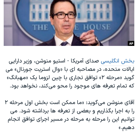
دنبال کنید
مستندها
فرهنگ و زندگی
حقوق شهروندی
انتخابات ریاست جمهوری آمریکا ۲۰۲۴
اقتصادی
حمله جمهوری اسلامی به اسرائیل
رمز مهسا
علم و فناوری
زبانهای مختلف
اسرائیل در جنگ
ورزش زنان در ایران
بخش انگلیسی
صدای آمریکا - استیو منوشن، وزیر دارایی
گالری عکس
اعتراضات زن، زندگی، آزادی
ایالات متحده، در مصاحبه ای با «وال استریت جورنال» می
آرشیو پخش زنده
مجموعه مستندهای دادخواهی
گوید «مرحله ۲» توافق تجاری با چین لزوما یک «مهبانگ»
تریبونال مردمی آبان ۹۸
که تمام تعرفه های موجود را محو می‌کند، نخواهد بود.
دادگاه حمید نوری
آقای منوشن می‌گوید: «ما ممکن است بخش اول مرحله ۲
چهل سال گروگان‌گیری
را به اجرا بگذاریم و بعضی از تعرفه ها برداشته شود. می
قانون شفافیت دارائی کادر رهبری ایران
توانیم این را مرحله به مرحله در مسیر اجرای توافق انجام
دهیم.»
اعتراضات مردمی آبان ۹۸