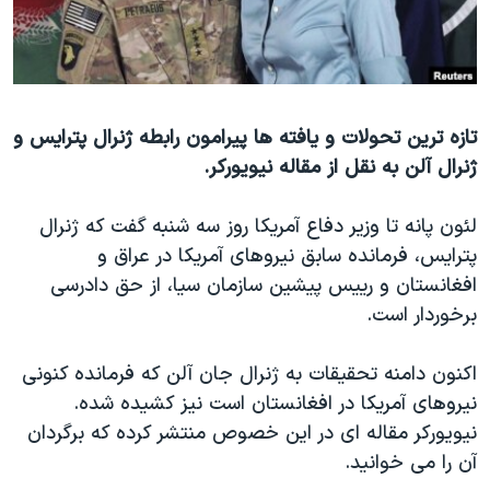
دنبال کنید
مستندها
فرهنگ و زندگی
حقوق شهروندی
انتخابات ریاست جمهوری آمریکا ۲۰۲۴
اقتصادی
حمله جمهوری اسلامی به اسرائیل
تازه ترین تحولات و یافته ها پیرامون رابطه ژنرال پترایس و
رمز مهسا
علم و فناوری
ژنرال آلن به نقل از مقاله نیویورکر.
زبانهای مختلف
اسرائیل در جنگ
ورزش زنان در ایران
گالری عکس
اعتراضات زن، زندگی، آزادی
لئون پانه تا وزیر دفاع آمریکا روز سه شنبه گفت که ژنرال
پترایس، فرمانده سابق نیروهای آمریکا در عراق و
آرشیو پخش زنده
مجموعه مستندهای دادخواهی
افغانستان و رییس پیشین سازمان سیا، از حق دادرسی
تریبونال مردمی آبان ۹۸
برخوردار است.
دادگاه حمید نوری
اکنون دامنه تحقیقات به ژنرال جان آلن که فرمانده کنونی
چهل سال گروگان‌گیری
نیروهای آمریکا در افغانستان است نیز کشیده شده.
قانون شفافیت دارائی کادر رهبری ایران
نیویورکر مقاله ای در این خصوص منتشر کرده که برگردان
اعتراضات مردمی آبان ۹۸
آن را می خوانید.