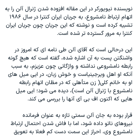
اسرائیل در جنگ
نویسنده نیویورکر در این مقاله افزوده شدن ژنرال آلن را به
نرگس محمدی برنده جایزه نوبل صلح
اتهام ارتباط نامشروع، به جریان ایران کنترا در سال ۱۹۸۶
همایش محافظه‌کاران آمریکا «سی‌پک»
تشبیه کرده است و نوشته که این جریان چون جریان ایران
کنترا به مرور گسترده تر شده است.
صفحه‌های ویژه
سفر پرزیدنت ترامپ به چین
این درحالی است که آقای آلن طی نامه ای که امروز در
واشنگتن پست به آن اشاره شده، گفته است که هیچ گونه
رابطه نامشروعی نداشته و واژگانی چون عزیزم، به سبب
آنکه او اهل ویرجینیاست و خوش زبان، در ایی میل های
او به خانم کلی( زن متأهلی که در مظان اتهام رابطه
نامشروع با ژنرال آلن است)، دیده می شود؛ ایی میل
هایی که اکنون اف بی آی آنها را بررسی می کند.
قرار بوده به جان آلن سمتی تازه به عنوان فرمانده
نیروهای ناتو داده شود، اما با فاش شدن احتمال ارتباط
نامشروع وی، احراز این سمت دست کم فعلا به تعویق