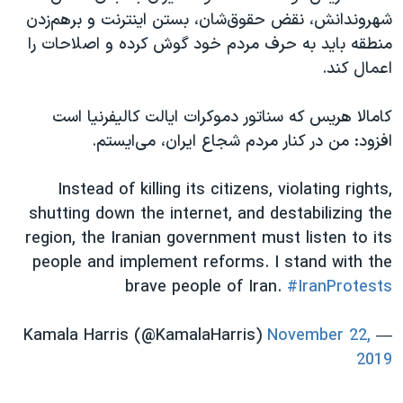
اسرائیل در جنگ
شهروندانش، نقض حقوق‌شان، بستن اینترنت و برهم‌زدن
نرگس محمدی برنده جایزه نوبل صلح
منطقه باید به حرف مردم خود گوش کرده و اصلاحات را
اعمال کند.
همایش محافظه‌کاران آمریکا «سی‌پک»
صفحه‌های ویژه
کامالا هریس که سناتور دموکرات ایالت کالیفرنیا است
سفر پرزیدنت ترامپ به چین
افزود: من در کنار مردم شجاع ایران، می‌ایستم.
Instead of killing its citizens, violating rights,
shutting down the internet, and destabilizing the
region, the Iranian government must listen to its
people and implement reforms. I stand with the
brave people of Iran.
#IranProtests
November 22,
— Kamala Harris (@KamalaHarris)
2019