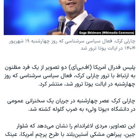
دنبال کنید
مستندها
فرهنگ و زندگی
حقوق شهروندی
انتخابات ریاست جمهوری آمریکا ۲۰۲۴
اقتصادی
حمله جمهوری اسلامی به اسرائیل
رمز مهسا
علم و فناوری
چارلی کرک، فعال سیاسی سرشناسی که روز چهارشنبه ۱۹ شهریور
زبانهای مختلف
۱۴۰۴ در ایالت یوتا ترور شد
اسرائیل در جنگ
ورزش زنان در ایران
گالری عکس
اعتراضات زن، زندگی، آزادی
پلیس فدرال آمریکا (اف‌بی‌آی) دو تصویر از یک فرد مظنون
آرشیو پخش زنده
مجموعه مستندهای دادخواهی
به ارتباط با ترور چارلی کرک، فعال سیاسی سرشناسی که روز
چهارشنبه در ایالت یوتا ترور شد، منتشر کرد.
تریبونال مردمی آبان ۹۸
دادگاه حمید نوری
چارلی کرک عصر چهارشنبه در جریان یک سخنرانی عمومی
چهل سال گروگان‌گیری
در دانشگاه «یوتا ولی» به ضرب گلوله کشته شد.
قانون شفافیت دارائی کادر رهبری ایران
این تصاویر، مردی لاغراندام را نشان می‌دهد که شلوار
اعتراضات مردمی آبان ۹۸
جین، پیراهن مشکی آستین‌بلند با طرح پرچم آمریکا، عینک