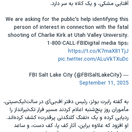
اسرائیل در جنگ
آفتابی مشکی، و یک کلاه به سر دارد.
نرگس محمدی برنده جایزه نوبل صلح
We are asking for the public's help identifying this
همایش محافظه‌کاران آمریکا «سی‌پک»
person of interest in connection with the fatal
صفحه‌های ویژه
shooting of Charlie Kirk at Utah Valley University.
1-800-CALL-FBIDigital media tips:
سفر پرزیدنت ترامپ به چین
https://t.co/K7maX81TjJ
pic.twitter.com/ALuVkTXuDc
— FBI Salt Lake City (@FBISaltLakeCity)
September 11, 2025
به گفته رابرت بولز، رئیس دفتر اف‌بی‌آی در سالت‌لیک‌سیتی،
مأموران روز پنج‌شنبه اعلام کردند مسیر فرار تک‌تیرانداز را
ردیابی کرده و یک «تفنگ گلنگدنی پرقدرت» کشف کرده‌اند.
او افزود که علاوه براین، آثار کف پا، کف دست، و ساعد