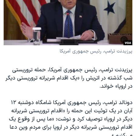
دنبال کنید
مستندها
فرهنگ و زندگی
حقوق شهروندی
انتخابات ریاست جمهوری آمریکا ۲۰۲۴
اقتصادی
حمله جمهوری اسلامی به اسرائیل
رمز مهسا
علم و فناوری
زبانهای مختلف
اسرائیل در جنگ
ورزش زنان در ایران
پرزیدنت ترامپ، رئیس جمهوری آمریکا
گالری عکس
اعتراضات زن، زندگی، آزادی
پرزیدنت ترامپ، رئیس جمهوری آمریکا، حمله تروریستی
آرشیو پخش زنده
مجموعه مستندهای دادخواهی
شب گذشته در اتریش را «یک اقدام شریرانه تروریستی دیگر
تریبونال مردمی آبان ۹۸
در اروپا» خواند.
دادگاه حمید نوری
دونالد ترامپ، رئیس جمهوری آمریکا شامگاه دوشنبه ۱۲
چهل سال گروگان‌گیری
آبان در یک توئیت این حمله را «اقدام تروریستی شریرانه
قانون شفافیت دارائی کادر رهبری ایران
دیگر در اروپا» توصیف کرد و نوشت: «ما پس از وقوع یک
اقدام تروریستی شریرانه دیگر در اروپا برای مردم وین دعا
اعتراضات مردمی آبان ۹۸
می‌کنیم.»