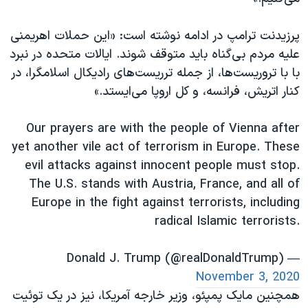
اسرائیل در جنگ
نرگس محمدی برنده جایزه نوبل صلح
پرزیدنت ترامپ در ادامه نوشته است: «این حملات اهریمنی
علیه مردم بی‌گناه باید متوقف شوند. ایالات متحده در نبرد
همایش محافظه‌کاران آمریکا «سی‌پک»
با با تروریست‌ها، از جمله ترریست‌های رادیکال اسلامگرا، در
صفحه‌های ویژه
کنار اتریش، فرانسه، و کل اروپا می‌ایستد.»
سفر پرزیدنت ترامپ به چین
Our prayers are with the people of Vienna after
yet another vile act of terrorism in Europe. These
evil attacks against innocent people must stop.
The U.S. stands with Austria, France, and all of
Europe in the fight against terrorists, including
radical Islamic terrorists.
— Donald J. Trump (@realDonaldTrump)
November 3, 2020
همچنین مایک پمپئو، وزیر خارجه آمریکا، نیز در یک توئیت