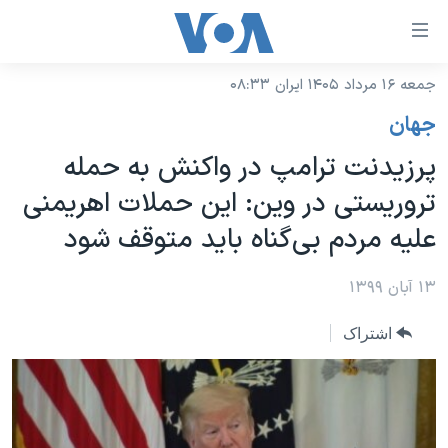
ینکهای
ابل
سترسی
جمعه ۱۶ مرداد ۱۴۰۵ ایران ۰۸:۳۳
خانه
هش
جهان
نسخه سبک وب‌سایت
ه
پرزیدنت ترامپ در واکنش به حمله
حتوای
موضوع ها
تروریستی در وین: این حملات اهریمنی
صلی
برنامه های تلویزیونی
ایران
هش
علیه مردم بی‌گناه باید متوقف شود
جدول برنامه ها
ه
آمریکا
فحه
صفحه‌های ویژه
۱۳ آبان ۱۳۹۹
جهان
صلی
فرکانس‌های صدای آمریکا
ورزشی
جام جهانی ۲۰۲۶
هش
اشتراک
پخش رادیویی
ه
گزیده‌ها
عملیات خشم حماسی
ستجو
۲۵۰سالگی آمریکا
ویژه برنامه‌ها
یادگیری زبان انگلیسی
ویدیوها
بایگانی برنامه‌های تلویزیونی