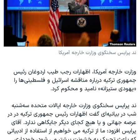
دنبال کنید
مستندها
فرهنگ و زندگی
حقوق شهروندی
انتخابات ریاست جمهوری آمریکا ۲۰۲۴
اقتصادی
حمله جمهوری اسلامی به اسرائیل
رمز مهسا
علم و فناوری
زبانهای مختلف
اسرائیل در جنگ
ورزش زنان در ایران
ند پرایس سخنگوی وزارت خارجه آمریکا
گالری عکس
اعتراضات زن، زندگی، آزادی
وزارت خارجه آمریکا، اظهارات رجب طیب اردوغان رئیس
آرشیو پخش زنده
مجموعه مستندهای دادخواهی
جمهوری ترکیه درباره مناقشه اسرائیل و فلسطینی‌ها را
تریبونال مردمی آبان ۹۸
«یهودی ستیزانه» نامید و محکوم کرد.
دادگاه حمید نوری
ند پرایس سخنگوی وزارت خارجه ایالات متحده سه‌شنبه
چهل سال گروگان‌گیری
شب در بیانیه‌ای گفت اظهارات رئیس جمهوری ترکیه در در
قانون شفافیت دارائی کادر رهبری ایران
عرصه جهانی و یا هیچ کجای دیگر جایگاهی ندارد. آقای
پرایس افزود: ما از ترکیه می خواهیم از استفاده از ادبیاتی
اعتراضات مردمی آبان ۹۸
که باعث تحریک به خشونت بیشتر می شود، خودداری