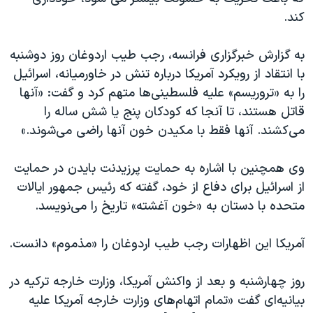
اسرائیل در جنگ
کند.
نرگس محمدی برنده جایزه نوبل صلح
به گزارش خبرگزاری فرانسه، رجب طیب اردوغان روز دوشنبه
همایش محافظه‌کاران آمریکا «سی‌پک»
با انتقاد از رویکرد آمریکا درباره تنش در خاورمیانه، اسرائیل
صفحه‌های ویژه
را به «تروریسم» علیه فلسطینی‌ها متهم کرد و گفت: «آنها
سفر پرزیدنت ترامپ به چین
قاتل هستند، تا آنجا كه كودكان پنج یا شش ساله را
می‌كشند. آنها فقط با مکیدن خون آنها راضی می‌شوند.»
وی همچنین با اشاره به حمایت پرزیدنت بایدن در حمایت
از اسرائیل برای دفاع از خود، گفته که رئیس جمهور ایالات
متحده با دستان به «خون آغشته» تاریخ را می‌نویسد.
آمریکا این اظهارات رجب طیب اردوغان را «مذموم» دانست.
روز چهارشنبه و بعد از واکنش آمریکا، وزارت خارجه ترکیه در
بیانیه‌ای گفت «تمام اتهام‌های وزارت خارجه آمریکا علیه