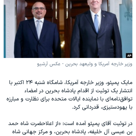
دنبال کنید
مستندها
فرهنگ و زندگی
حقوق شهروندی
انتخابات ریاست جمهوری آمریکا ۲۰۲۴
اقتصادی
حمله جمهوری اسلامی به اسرائیل
رمز مهسا
علم و فناوری
زبانهای مختلف
اسرائیل در جنگ
ورزش زنان در ایران
گالری عکس
اعتراضات زن، زندگی، آزادی
وزیر خارجه آمریکا و ولیعهد بحرین - عکس آرشیو
آرشیو پخش زنده
مجموعه مستندهای دادخواهی
مایک پمپئو، وزیر خارجه آمریکا، شامگاه شنبه ۲۴ اکتبر با
تریبونال مردمی آبان ۹۸
انتشار یک توئیت از اقدام پادشاه بحرین در امضاء
دادگاه حمید نوری
توافق‌نامه‌ای با نماینده ایالات متحده برای نظارت و مبارزه
چهل سال گروگان‌گیری
با یهودستیزی، قدردانی کرد.
قانون شفافیت دارائی کادر رهبری ایران
در توئیت آقای پمپئو آمده است: «از اعلاحضرت شاه حمد
اعتراضات مردمی آبان ۹۸
بن عیسی آل خلیفه، پادشاه بحرین، و مرکز جهانی شاه