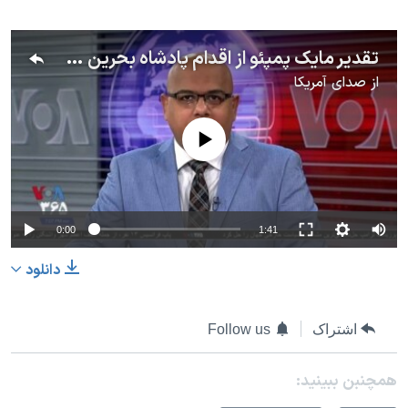
تقدیر مایک پمپئو از اقدام پادشاه بحرین برای همکاری در مبارزه با یهودستیزی
از
صدای آمریکا
No media source currently available
0:00
1:41
دانلود
اشتراک
Follow us
همچنبن ببینید: