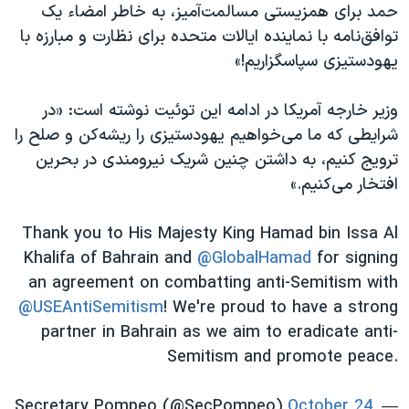
اسرائیل در جنگ
حمد برای همزیستی مسالمت‌‌آمیز، به خاطر امضاء یک
توافق‌نامه با نماینده ایالات متحده برای نظارت و مبارزه با
نرگس محمدی برنده جایزه نوبل صلح
یهودستیزی سپاسگزاریم!»
همایش محافظه‌کاران آمریکا «سی‌پک»
صفحه‌های ویژه
وزیر خارجه آمریکا در ادامه این توئیت نوشته است: «در
شرایطی که ما می‌خواهیم یهودستیزی را ریشه‌کن و صلح را
سفر پرزیدنت ترامپ به چین
ترویج کنیم، به داشتن چنین شریک نیرومندی در بحرین
افتخار می‌کنیم.»
Thank you to His Majesty King Hamad bin Issa Al
Khalifa of Bahrain and
@GlobalHamad
for signing
an agreement on combatting anti-Semitism with
@USEAntiSemitism
! We're proud to have a strong
partner in Bahrain as we aim to eradicate anti-
Semitism and promote peace.
October 24,
— Secretary Pompeo (@SecPompeo)