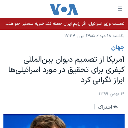
ینکهای
ابل
سترسی
نخست وزیر اسرائيل: اگر رژیم ایران حمله کند ضربه سختی خواهد خورد
خانه
هش
یکشنبه ۱۸ مرداد ۱۴۰۵ ایران ۱۷:۳۴
نسخه سبک وب‌سایت
ه
جهان
حتوای
موضوع ها
صلی
آمریکا از تصمیم دیوان بین‌المللی
برنامه های تلویزیونی
ایران
هش
کیفری برای تحقیق در مورد اسرائیلی‌ها
جدول برنامه ها
ه
آمریکا
ابراز نگرانی کرد
فحه
صفحه‌های ویژه
جهان
صلی
فرکانس‌های صدای آمریکا
ورزشی
جام جهانی ۲۰۲۶
۱۹ بهمن ۱۳۹۹
هش
پخش رادیویی
ه
گزیده‌ها
عملیات خشم حماسی
اشتراک
ستجو
۲۵۰سالگی آمریکا
ویژه برنامه‌ها
یادگیری زبان انگلیسی
ویدیوها
بایگانی برنامه‌های تلویزیونی