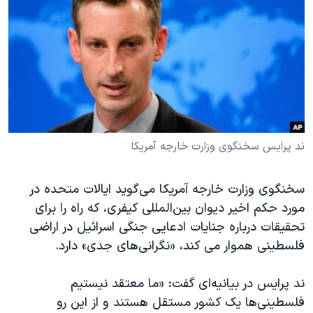
دنبال کنید
مستندها
فرهنگ و زندگی
حقوق شهروندی
انتخابات ریاست جمهوری آمریکا ۲۰۲۴
اقتصادی
حمله جمهوری اسلامی به اسرائیل
رمز مهسا
علم و فناوری
زبانهای مختلف
اسرائیل در جنگ
ورزش زنان در ایران
گالری عکس
اعتراضات زن، زندگی، آزادی
ند پرایس سخنگوی وزارت خارجه آمریکا
آرشیو پخش زنده
مجموعه مستندهای دادخواهی
سخنگوی وزارت خارجه آمریکا می‌گوید ایالات متحده در
تریبونال مردمی آبان ۹۸
مورد حکم اخیر دیوان بین‌المللی کیفری، که راه را برای
دادگاه حمید نوری
تحقیقات درباره جنایات ادعایی جنگی اسرائیل در اراضی
چهل سال گروگان‌گیری
فلسطینی هموار می کند، «نگرانی‌های جدی» دارد.
قانون شفافیت دارائی کادر رهبری ایران
ند پرایس در بیانیه‌ای گفت: «ما معتقد نیستیم
اعتراضات مردمی آبان ۹۸
فلسطینی‌ها یک کشور مستقل هستند و از این رو