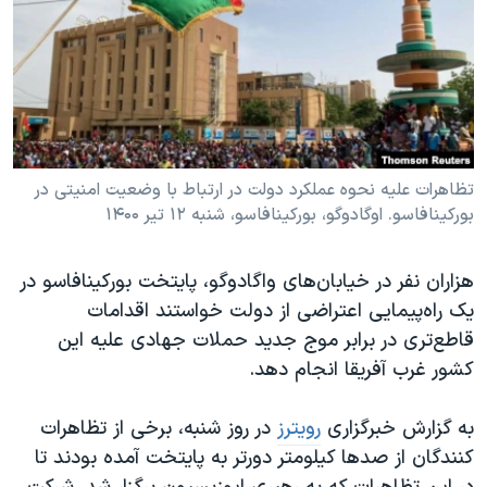
دنبال کنید
مستندها
فرهنگ و زندگی
حقوق شهروندی
انتخابات ریاست جمهوری آمریکا ۲۰۲۴
اقتصادی
حمله جمهوری اسلامی به اسرائیل
رمز مهسا
علم و فناوری
زبانهای مختلف
اسرائیل در جنگ
ورزش زنان در ایران
تظاهرات علیه نحوه عملکرد دولت در ارتباط با وضعیت امنیتی در
بورکینافاسو. اوگادوگو، بورکینافاسو، شنبه ١٢ تیر ۱۴۰۰
گالری عکس
اعتراضات زن، زندگی، آزادی
آرشیو پخش زنده
مجموعه مستندهای دادخواهی
هزاران نفر در خیابان‌های واگادوگو، پایتخت بورکینافاسو در
تریبونال مردمی آبان ۹۸
یک راه‌پیمایی اعتراضی از دولت خواستند اقدامات
دادگاه حمید نوری
قاطع‌تری در برابر موج جدید حملات جهادی علیه این
کشور غرب آفریقا انجام دهد.
چهل سال گروگان‌گیری
قانون شفافیت دارائی کادر رهبری ایران
به گزارش خبرگزاری
رویترز
در روز شنبه، برخی از تظاهرات
اعتراضات مردمی آبان ۹۸
کنندگان از صدها کیلومتر دورتر به پایتخت آمده بودند تا