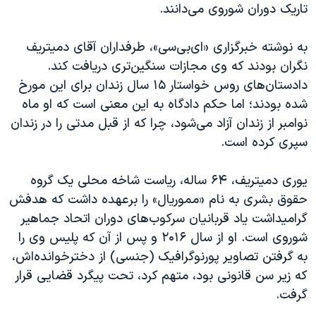
اسرائیل در جنگ
تاریک دوران شوروی می‌دانند.
نرگس محمدی برنده جایزه نوبل صلح
به نوشته خبرگزاری «ای‌بی‌سی»، طرفداران آقای دمیتریف
همایش محافظه‌کاران آمریکا «سی‌پک»
نگران بودند که وی مجازات سنگین‌تری دریافت کند.
صفحه‌های ویژه
دادستان‌های روس خواستار ۱۵ سال زندان برای این مورخ
شده بودند؛ اما حکم دادگاه به این معنی است که او ماه
سفر پرزیدنت ترامپ به چین
نوامبر از زندان آزاد می‌شود، چرا که از قبل مدتی را در زندان
سپری کرده است.
یوری دمیتریف، ۶۴ ساله، ریاست شاخه محلی یک گروه
حقوق بشری به نام «مموریال» را برعهده داشت که هدفش
گرامیداشت یاد قربانیان سرکوب‌های دوران اتحاد جماهیر
شوروی است. او از سال ۲۰۱۶ و پس از آن که پلیس وی را
به گرفتن تصاویر پورنوگرافیک (جنسی) از دخترخوانده‌اش،
که زیر سن قانونی بود، متهم کرد، تحت پیگرد قضایی قرار
گرفت.