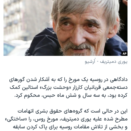
دنبال کنید
مستندها
فرهنگ و زندگی
حقوق شهروندی
انتخابات ریاست جمهوری آمریکا ۲۰۲۴
اقتصادی
حمله جمهوری اسلامی به اسرائیل
رمز مهسا
علم و فناوری
زبانهای مختلف
اسرائیل در جنگ
ورزش زنان در ایران
گالری عکس
اعتراضات زن، زندگی، آزادی
یوری دمیتریف - آٰرشیو
آرشیو پخش زنده
مجموعه مستندهای دادخواهی
دادگاهی در روسیه یک مورخ را که به آشکار شدن گورهای
تریبونال مردمی آبان ۹۸
دسته‌جمعی قربانیان کارزار «وحشت بزرگ» استالین کمک
دادگاه حمید نوری
کرده بود، به سه سال و شش ماه حبس، محکوم کرد.
چهل سال گروگان‌گیری
این در حالی است که گروه‌های حقوق بشری اتهامات
قانون شفافیت دارائی کادر رهبری ایران
مطرح شده علیه یوری دمیتریف، مورخ روس، را «ساختگی»
اعتراضات مردمی آبان ۹۸
و بخشی از تلاش مقامات روسیه برای پاک کردن سابقه