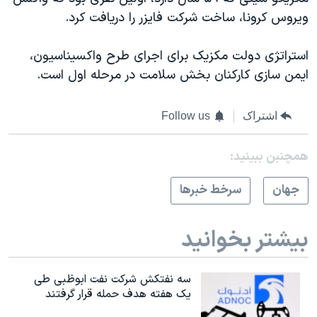
اسرائیل در جنگ
ویروس کرونا، ساخت شرکت فایزر را دریافت کرد.
نرگس محمدی برنده جایزه نوبل صلح
استراتژی دولت مکزیک برای اجرای طرح واکسیناسیون،
همایش محافظه‌کاران آمریکا «سی‌پک»
ایمن سازی کارکنان بخش سلامت در مرحله اول است.
صفحه‌های ویژه
سفر پرزیدنت ترامپ به چین
اشتراک
Follow us
همچنبن ببینید:
جهان
سرخط خبرها
بیشتر بخوانید
سه نفتکش شرکت نفت ابوظبی طی
یک هفته هدف حمله قرار گرفتند