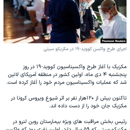
دنبال کنید
مستندها
فرهنگ و زندگی
حقوق شهروندی
انتخابات ریاست جمهوری آمریکا ۲۰۲۴
اقتصادی
حمله جمهوری اسلامی به اسرائیل
رمز مهسا
علم و فناوری
زبانهای مختلف
اسرائیل در جنگ
ورزش زنان در ایران
اجرای طرح واکسن کووید-۱۹ در مکزیکو سیتی
گالری عکس
اعتراضات زن، زندگی، آزادی
مکزیک با آغاز طرح واکسیناسیون کووید-۱۹ در روز
آرشیو پخش زنده
مجموعه مستندهای دادخواهی
پنجشنبه ۴ دی ماه، اولین کشور در منطقه آمریکای لاتین
تریبونال مردمی آبان ۹۸
شد که عملیات واکسیناسیون مردم خود را آغاز کرده است.
دادگاه حمید نوری
تاکنون بیش از ۱۲۰هزار نفر بر اثر شیوع ویروس کرونا در
چهل سال گروگان‌گیری
مکزیک جان خود را از دست داده اند.
قانون شفافیت دارائی کادر رهبری ایران
رئیس بخش مراقبت های ویژه بیمارستان روبن لنرو در
اعتراضات مردمی آبان ۹۸
مکزیکو سیتی که ۵۹ سال دارد، اولین نفری بود که واکسن