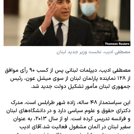
دنبال کنید
مستندها
فرهنگ و زندگی
حقوق شهروندی
انتخابات ریاست جمهوری آمریکا ۲۰۲۴
اقتصادی
حمله جمهوری اسلامی به اسرائیل
رمز مهسا
علم و فناوری
زبانهای مختلف
اسرائیل در جنگ
ورزش زنان در ایران
مصطفی ادیب، نخست وزیر جدید لبنان
گالری عکس
اعتراضات زن، زندگی، آزادی
مصطفی ادیب، دیپلمات لبنانی پس از کسب ۹۰ رأی موافق
آرشیو پخش زنده
مجموعه مستندهای دادخواهی
از ۱۲۸ نماینده پارلمان لبنان از سوی میشل عون، رئیس
تریبونال مردمی آبان ۹۸
جمهوری لبنان مأمور تشکیل دولت جدید شد.
دادگاه حمید نوری
این سیاستمدار ۴۸ ساله، زاده شهر طرابلس است، مدرک
چهل سال گروگان‌گیری
دکترای حقوق و علوم سیاسی دارد و در دانشگاه‌های لبنان
قانون شفافیت دارائی کادر رهبری ایران
و فرانسه تدریس کرده است. او از سال ۲۰۱۳، به عنوان
اعتراضات مردمی آبان ۹۸
سفیر لبنان در آلمان مشغول فعالیت شد.آقای ادیب