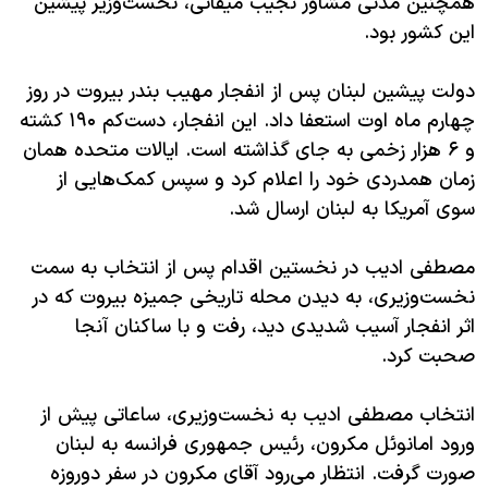
همچنین مدتی مشاور نجیب میقاتی، نخست‌وزیر پیشین
اسرائیل در جنگ
این کشور بود.
نرگس محمدی برنده جایزه نوبل صلح
همایش محافظه‌کاران آمریکا «سی‌پک»
دولت پیشین لبنان پس از انفجار مهیب بندر بیروت در روز
چهارم ماه اوت استعفا داد. این انفجار، دست‌کم ۱۹۰ کشته
صفحه‌های ویژه
و ۶ هزار زخمی به جای گذاشته است. ایالات متحده همان
سفر پرزیدنت ترامپ به چین
زمان همدردی خود را اعلام کرد و سپس کمک‌هایی از
سوی آمریکا به لبنان ارسال شد.
مصطفی ادیب در نخستین اقدام پس از انتخاب به سمت
نخست‌وزیری، به دیدن محله تاریخی جمیزه بیروت که در
اثر انفجار آسیب شدیدی دید، رفت و با ساکنان آنجا
صحبت کرد.
انتخاب مصطفی ادیب به نخست‌وزیری، ساعاتی پیش از
ورود امانوئل مکرون، رئیس جمهوری فرانسه به لبنان
صورت گرفت. انتظار می‌رود آقای مکرون در سفر دوروزه