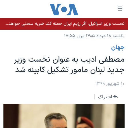
ینکهای
ابل
سترسی
نخست وزیر اسرائيل: اگر رژیم ایران حمله کند ضربه سختی خواهد خورد
خانه
هش
یکشنبه ۱۸ مرداد ۱۴۰۵ ایران ۱۷:۵۵
نسخه سبک وب‌سایت
ه
جهان
حتوای
موضوع ها
صلی
مصطفی ادیب به عنوان نخست وزیر
برنامه های تلویزیونی
ایران
هش
جدید لبنان مامور تشکیل کابینه شد
جدول برنامه ها
ه
آمریکا
فحه
صفحه‌های ویژه
جهان
۱۰ شهریور ۱۳۹۹
صلی
فرکانس‌های صدای آمریکا
ورزشی
جام جهانی ۲۰۲۶
هش
اشتراک
پخش رادیویی
ه
گزیده‌ها
عملیات خشم حماسی
ستجو
۲۵۰سالگی آمریکا
ویژه برنامه‌ها
یادگیری زبان انگلیسی
ویدیوها
بایگانی برنامه‌های تلویزیونی