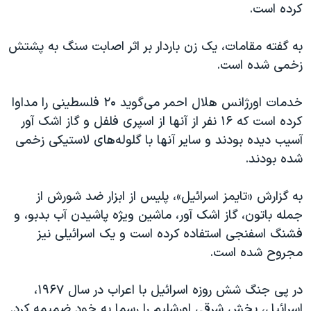
اسرائیل در جنگ
کرده است.
نرگس محمدی برنده جایزه نوبل صلح
به گفته مقامات، یک زن باردار بر اثر اصابت سنگ به پشتش
همایش محافظه‌کاران آمریکا «سی‌پک»
زخمی شده است.
صفحه‌های ویژه
خدمات اورژانس هلال احمر می‌گوید ۲۰ فلسطینی را مداوا
سفر پرزیدنت ترامپ به چین
کرده است که ۱۶ نفر از آنها از اسپری فلفل و گاز اشک آور
آسیب دیده بودند و سایر آنها با گلوله‌های لاستیکی زخمی
شده بودند.
به گزارش «تایمز اسرائیل»، پلیس از ابزار ضد شورش از
جمله باتون، گاز اشک آور، ماشین ویژه پاشیدن آب بدبو، و
فشنگ اسفنجی استفاده کرده است و یک اسرائیلی نیز
مجروح شده است.
در پی‌ جنگ شش روزه اسرائیل با اعراب در سال ۱۹۶۷،
اسرائیل، بخش شرقی اورشلیم را رسما به خود ضمیمه کرد.