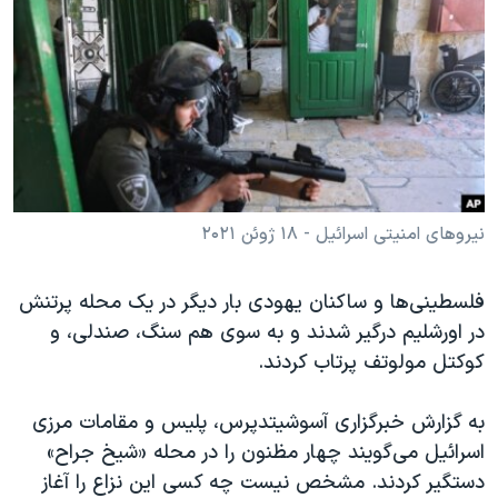
دنبال کنید
مستندها
فرهنگ و زندگی
حقوق شهروندی
انتخابات ریاست جمهوری آمریکا ۲۰۲۴
اقتصادی
حمله جمهوری اسلامی به اسرائیل
رمز مهسا
علم و فناوری
زبانهای مختلف
اسرائیل در جنگ
ورزش زنان در ایران
گالری عکس
اعتراضات زن، زندگی، آزادی
نیروهای امنیتی اسرائیل - ۱۸ ژوئن ۲۰۲۱
آرشیو پخش زنده
مجموعه مستندهای دادخواهی
فلسطینی‌ها و ساکنان یهودی بار دیگر در یک محله پرتنش
تریبونال مردمی آبان ۹۸
در اورشلیم درگیر شدند و به سوی هم سنگ، صندلی، و
دادگاه حمید نوری
کوکتل مولوتف پرتاب کردند.
چهل سال گروگان‌گیری
به گزارش خبرگزاری آسوشیتدپرس، پلیس و مقامات مرزی
قانون شفافیت دارائی کادر رهبری ایران
اسرائیل می‌گویند چهار مظنون را در محله «شیخ جراح»
اعتراضات مردمی آبان ۹۸
دستگیر کردند. مشخص نیست چه کسی این نزاع را آغاز