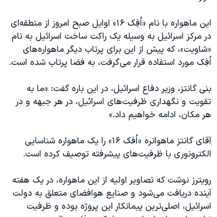
اسرائیل در جنگ
نرگس محمدی برنده جایزه نوبل صلح
این ماهواره با نام «اُفِک ۱۶» اوایل صبح امروز از منطقه‌ای
در مرکز اسرائیل به وسیله یک راکت ساخت اسرائیل به نام
همایش محافظه‌کاران آمریکا «سی‌پک»
«شاویت»، که پیش از این برای پرتاب دیگر ماهواره‌های
صفحه‌های ویژه
اُفِک مورد استفاده قرار می‌گرفت، به فضا پرتاب شده است.
سفر پرزیدنت ترامپ به چین
بنی گانتز، وزیر دفاع اسرائیل، در این باره گفت: «ما به
تقویت و نگهداری ظرفیت‌های اسرائیل، در هر جبهه و در
هر مکان، ادامه خواهیم داد.»
آقای گانتز ماهواتره «اُفک ۱۶» را یک ماهواره شناسایی
الکترونوری با ظرفیت‌های پیشرفته توصیف کرده است.
رویترز نوشت که تصاویر اولیه از این ماهواره، در یک هفته
آینده دریافت می‌شود و صنایع هوافضای متعلق به دولت
اسرائیل، اصلی‌ترین پیمانکار این پروژه بوده و ظرفیت