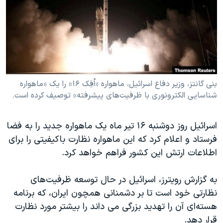
دنبال کنید
مستندها
فرهنگ و زندگی
حقوق شهروندی
انتخابات ریاست جمهوری آمریکا ۲۰۲۴
اقتصادی
حمله جمهوری اسلامی به اسرائیل
رمز مهسا
علم و فناوری
زبانهای مختلف
اسرائیل در جنگ
ورزش زنان در ایران
بنی گانتز، وزیر دفاع اسرائیل، ماهواره «اُفِک ۱۶» را یک «ماهواره
شناسایی الکترونوری با ظرفیت‌های پیشرفته» توصیف کرده است.
گالری عکس
اعتراضات زن، زندگی، آزادی
آرشیو پخش زنده
مجموعه مستندهای دادخواهی
اسرائیل روز دوشنبه ۱۶ تیر ماه یک ماهواره جدید را به فضا
تریبونال مردمی آبان ۹۸
فرستاد و اعلام کرد که این ماهواره نظارت باکیفیتی را برای
اطلاعات ارتش این کشور فراهم خواهد کرد.
دادگاه حمید نوری
چهل سال گروگان‌گیری
به گزارش رویترز، اسرائیل در حال توسعه ظرفیت‌های
قانون شفافیت دارائی کادر رهبری ایران
نظارتی خود است تا بر دشمنانی همچون ایران، که برنامه
هسته‌ای آن را تهدید بزرگی می داند را بیشتر مورد نظارت
اعتراضات مردمی آبان ۹۸
قرار دهد.