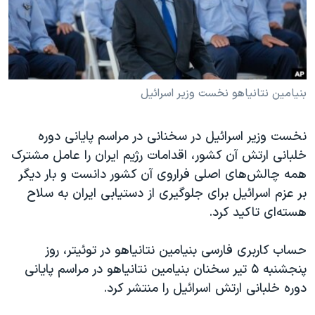
دنبال کنید
مستندها
فرهنگ و زندگی
حقوق شهروندی
انتخابات ریاست جمهوری آمریکا ۲۰۲۴
اقتصادی
حمله جمهوری اسلامی به اسرائیل
رمز مهسا
علم و فناوری
بنیامین نتانیاهو نخست وزیر اسرائیل
زبانهای مختلف
اسرائیل در جنگ
ورزش زنان در ایران
نخست وزیر اسرائیل در سخنانی در مراسم پایانی دوره
گالری عکس
اعتراضات زن، زندگی، آزادی
خلبانی ارتش آن کشور، اقدامات رژیم ایران را عامل مشترک
آرشیو پخش زنده
مجموعه مستندهای دادخواهی
همه چالش‌های اصلی فراروی آن کشور دانست و بار دیگر
بر عزم اسرائیل برای جلوگیری از دستیابی ایران به سلاح
تریبونال مردمی آبان ۹۸
هسته‌ای تاکید کرد.
دادگاه حمید نوری
چهل سال گروگان‌گیری
حساب کاربری فارسی بنیامین نتانیاهو در توئیتر، روز
پنجشنبه ۵ تیر سخنان بنیامین نتانیاهو در مراسم پایانی
قانون شفافیت دارائی کادر رهبری ایران
دوره خلبانی ارتش اسرائیل را منتشر کرد.
اعتراضات مردمی آبان ۹۸