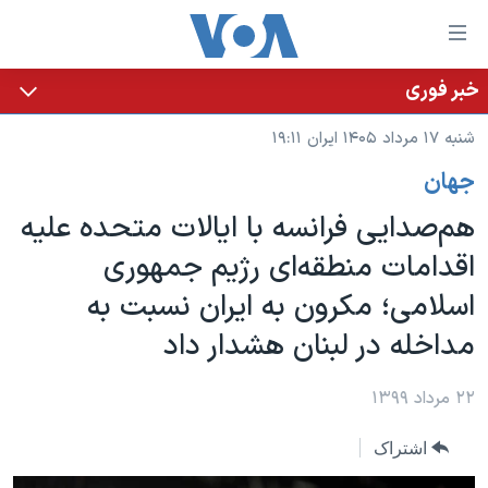
ینکهای
ابل
سترسی
خبر فوری
خانه
هش
شنبه ۱۷ مرداد ۱۴۰۵ ایران ۱۹:۱۱
نسخه سبک وب‌سایت
ه
جهان
حتوای
موضوع ها
صلی
هم‌صدایی فرانسه با ایالات متحده علیه
برنامه های تلویزیونی
ایران
هش
اقدامات منطقه‌ای رژیم جمهوری
جدول برنامه ها
ه
آمریکا
اسلامی؛ مکرون به ایران نسبت به
فحه
صفحه‌های ویژه
جهان
صلی
مداخله در لبنان هشدار داد
فرکانس‌های صدای آمریکا
ورزشی
جام جهانی ۲۰۲۶
هش
پخش رادیویی
ه
گزیده‌ها
عملیات خشم حماسی
۲۲ مرداد ۱۳۹۹
ستجو
۲۵۰سالگی آمریکا
ویژه برنامه‌ها
یادگیری زبان انگلیسی
اشتراک
ویدیوها
بایگانی برنامه‌های تلویزیونی