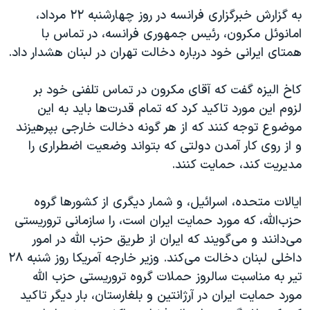
اسرائیل در جنگ
به گزارش خبرگزاری فرانسه در روز چهارشنبه ۲۲ مرداد،
نرگس محمدی برنده جایزه نوبل صلح
امانوئل مکرون، رئیس جمهوری فرانسه، در تماس با
همتای ایرانی خود درباره دخالت تهران در لبنان هشدار داد.
همایش محافظه‌کاران آمریکا «سی‌پک»
صفحه‌های ویژه
کاخ الیزه گفت که آقای مکرون در تماس تلفنی خود بر
سفر پرزیدنت ترامپ به چین
لزوم این مورد تاکید کرد که تمام قدرت‌ها باید به این
موضوع توجه کنند که از هر گونه دخالت خارجی بپرهیزند
و از روی کار آمدن دولتی که بتواند وضعیت اضطراری را
مدیریت کند، حمایت کنند.
ایالات متحده، اسرائیل، و شمار دیگری از کشورها گروه
حزب‌الله، که مورد حمایت ایران است، را سازمانی تروریستی
می‌دانند و می‌گویند که ایران از طریق حزب الله در امور
داخلی لبنان دخالت می‌کند. وزیر خارجه آمریکا روز شنبه ۲۸
تیر به مناسبت سالروز حملات گروه تروریستی حزب الله
مورد حمایت ایران در آرژانتین و بلغارستان، بار دیگر تاکید