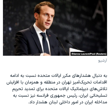
دنبال کنید
مستندها
فرهنگ و زندگی
حقوق شهروندی
انتخابات ریاست جمهوری آمریکا ۲۰۲۴
اقتصادی
حمله جمهوری اسلامی به اسرائیل
رمز مهسا
علم و فناوری
زبانهای مختلف
اسرائیل در جنگ
ورزش زنان در ایران
گالری عکس
اعتراضات زن، زندگی، آزادی
آرشیو پخش زنده
مجموعه مستندهای دادخواهی
آرشیو
تریبونال مردمی آبان ۹۸
به دنبال هشدارهای مکرر ایالات متحده نسبت به ادامه
دادگاه حمید نوری
اقدامات تحریک‌آمیز تهران در منطقه و همزمان با افزایش
چهل سال گروگان‌گیری
تلاش‌های دیپلماتیک ایالات متحده برای تمدید تحریم
قانون شفافیت دارائی کادر رهبری ایران
تسلیحاتی ایران، رئیس جمهوری فرانسه نیز نسبت به
مداخله ایران در امور داخلی لبنان هشدار داد.
اعتراضات مردمی آبان ۹۸