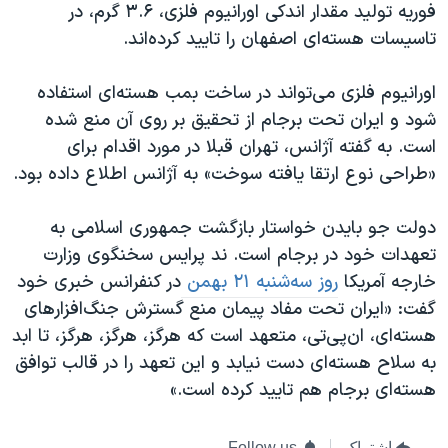
اسرائیل در جنگ
فوریه تولید مقدار اندکی اورانیوم فلزی، ۳.۶ گرم، در
تاسیسات هسته‌ای اصفهان را تایید کرده‌اند.
نرگس محمدی برنده جایزه نوبل صلح
همایش محافظه‌کاران آمریکا «سی‌پک»
اورانیوم فلزی می‌تواند در ساخت بمب هسته‌ای استفاده
صفحه‌های ویژه
شود و ایران تحت برجام از تحقیق بر روی آن منع شده
است. به گفته آژانس، تهران قبلا در مورد اقدام برای
سفر پرزیدنت ترامپ به چین
«طراحی نوع ارتقا یافته سوخت» به آژانس اطلاع داده بود.
دولت جو بایدن خواستار بازگشت جمهوری اسلامی به
تعهدات خود در برجام است. ند پرایس سخنگوی وزارت
خارجه آمریکا
روز سه‌شنبه ۲۱ بهمن
در کنفرانس خبری خود
گفت: «ایران تحت مفاد پیمان منع گسترش جنگ‌افزارهای
هسته‌ای، ان‌پی‌تی، متعهد است که هرگز، هرگز، هرگز، تا ابد
به سلاح هسته‌ای دست نیابد و این تعهد را در قالب توافق
هسته‌ای برجام هم تایید کرده است.»
اشتراک
Follow us