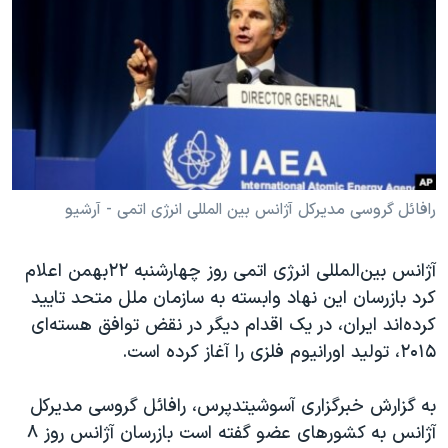
دنبال کنید
مستندها
فرهنگ و زندگی
حقوق شهروندی
انتخابات ریاست جمهوری آمریکا ۲۰۲۴
اقتصادی
حمله جمهوری اسلامی به اسرائیل
رمز مهسا
علم و فناوری
زبانهای مختلف
اسرائیل در جنگ
ورزش زنان در ایران
گالری عکس
اعتراضات زن، زندگی، آزادی
رافائل گروسی مدیرکل آژانس بین المللی انرژی اتمی - آرشیو
آرشیو پخش زنده
مجموعه مستندهای دادخواهی
آژانس بین‌المللی انرژی اتمی روز چهارشنبه ۲۲بهمن اعلام
تریبونال مردمی آبان ۹۸
کرد بازرسان این نهاد وابسته به سازمان ملل متحد تایید
دادگاه حمید نوری
کرده‌اند ایران، در یک اقدام دیگر در نقض توافق هسته‌ای
چهل سال گروگان‌گیری
۲۰۱۵، تولید اورانیوم فلزی را آغاز کرده است.
قانون شفافیت دارائی کادر رهبری ایران
به گزارش خبرگزاری آسوشیتدپرس، رافائل گروسی مدیرکل
اعتراضات مردمی آبان ۹۸
آژانس به کشورهای عضو گفته است بازرسان آژانس روز ۸