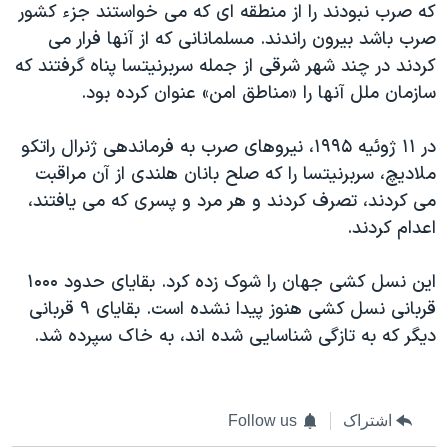
اسرائیل در جنگ
که صرب نبودند را از منطقه ای که می خواستند جزء کشور
صرب باشد بیرون راندند. مسلمانانی که از آنها فرار می
نرگس محمدی برنده جایزه نوبل صلح
کردند در چند شهر شرقی از جمله سربرنیتسا پناه گرفتند که
همایش محافظه‌کاران آمریکا «سی‌پک»
سازمان ملل آنها را «مناطق امن» عنوان کرده بود.
صفحه‌های ویژه
در ۱۱ ژوئيه ۱۹۹۵، نیروهای صرب به فرماندهی ژنرال راتکو
سفر پرزیدنت ترامپ به چین
ملادیچ، سربرنیتسا را که صلح بانان هلندی از آن مراقبت
می کردند، تصرف کردند و هر مرد و پسری که می یافتند،
اعدام کردند.
این نسل کشی جهان را شوک زده کرد. بقایای حدود ۱۰۰۰
قربانی نسل کشی هنوز پیدا نشده است. بقایای ۹ قربانی
دیگر که به تازگی شناسایی شده اند، به خاک سپرده شد.
اشتراک
Follow us