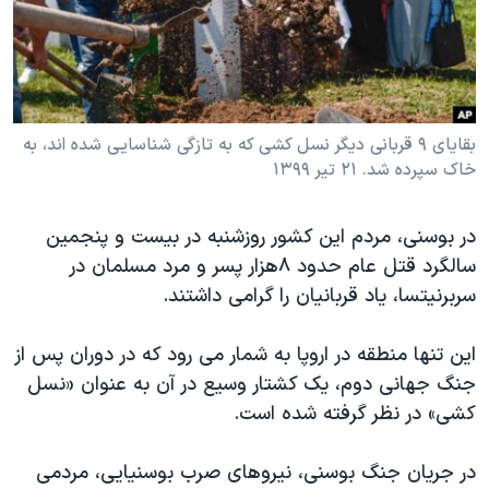
دنبال کنید
مستندها
فرهنگ و زندگی
حقوق شهروندی
انتخابات ریاست جمهوری آمریکا ۲۰۲۴
اقتصادی
حمله جمهوری اسلامی به اسرائیل
رمز مهسا
علم و فناوری
بقایای ۹ قربانی دیگر نسل کشی که به تازگی شناسایی شده اند، به
زبانهای مختلف
خاک سپرده شد. ۲۱ تیر ۱۳۹۹
اسرائیل در جنگ
ورزش زنان در ایران
گالری عکس
اعتراضات زن، زندگی، آزادی
در بوسنی، مردم این کشور روزشنبه در بیست و پنجمین
آرشیو پخش زنده
مجموعه مستندهای دادخواهی
سالگرد قتل عام حدود ۸هزار پسر و مرد مسلمان در
سربرنیتسا، یاد قربانیان را گرامی داشتند.
تریبونال مردمی آبان ۹۸
دادگاه حمید نوری
این تنها منطقه در اروپا به شمار می رود که در دوران پس از
چهل سال گروگان‌گیری
جنگ جهانی دوم، یک کشتار وسیع در آن به عنوان «نسل
کشی» در نظر گرفته شده است.
قانون شفافیت دارائی کادر رهبری ایران
اعتراضات مردمی آبان ۹۸
در جریان جنگ بوسنی، نیروهای صرب بوسنیایی، مردمی