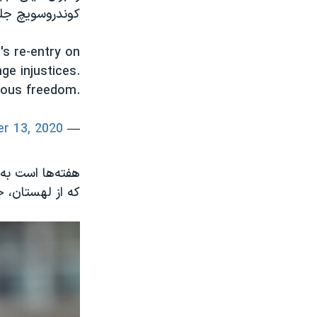
کوندروسویچ جلو
's re-entry on
ge injustices.
gious freedom.
r 13, 2020
— Secretary Pompeo (@SecPompeo)
هفته‌ها است به
که از لهستان، جا