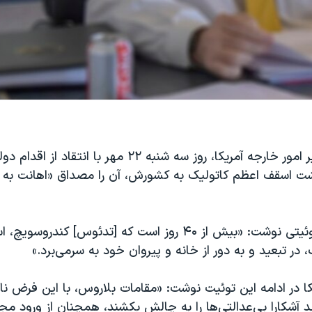
مایک پمپئو، وزیر امور خارجه آمریکا، روز سه شنبه ۲۲ مهر با 
شت اسقف اعظم کاتولیک به کشورش، آن را مصداق «اهانت به 
آقای پمپئو در توئیتی نوشت: «بیش از ۴۰ روز است که [تدئوس] کند
در تبعید و به دور از خانه و پیروان خود به سر‌می‌برد.»
کا در ادامه این توئیت نوشت: «مقامات بلاروس، با این فرض ن
ید آشکارا بی‌عدالتی‌ها را به چالش بکشند، همچنان از ورود 