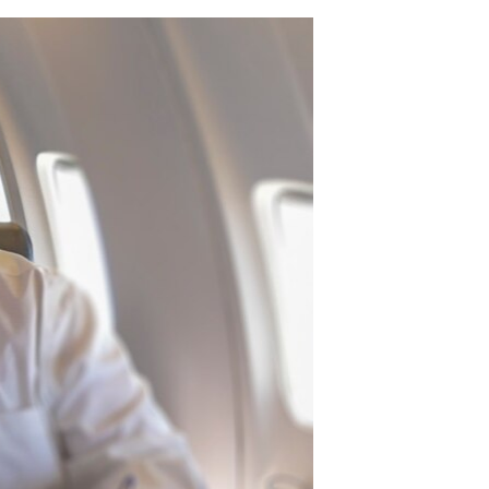
مستندها
فرهنگ و زندگی
حقوق شهروندی
انتخابات ریاست جمهوری آمریکا ۲۰۲۴
اقتصادی
حمله جمهوری اسلامی به اسرائیل
رمز مهسا
علم و فناوری
اسرائیل در جنگ
ورزش زنان در ایران
گالری عکس
اعتراضات زن، زندگی، آزادی
آرشیو پخش زنده
مجموعه مستندهای دادخواهی
تریبونال مردمی آبان ۹۸
دادگاه حمید نوری
چهل سال گروگان‌گیری
قانون شفافیت دارائی کادر رهبری ایران
اعتراضات مردمی آبان ۹۸
اسرائیل در جنگ