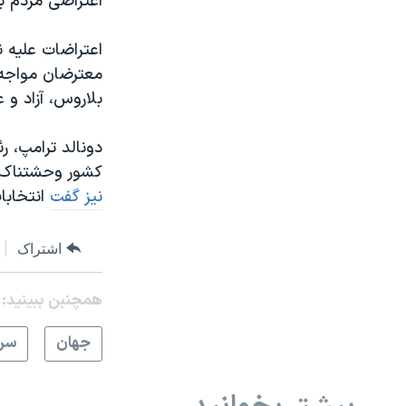
اعتراضی مردم ب
اعتراضات علیه 
معترضان مواجه ش
بلاروس، آزاد و ع
دونالد ترامپ، ر
کشور وحشتناک اس
نیز گفت
انتخابات
اشتراک
همچنبن ببینید:
جهان
سرخ