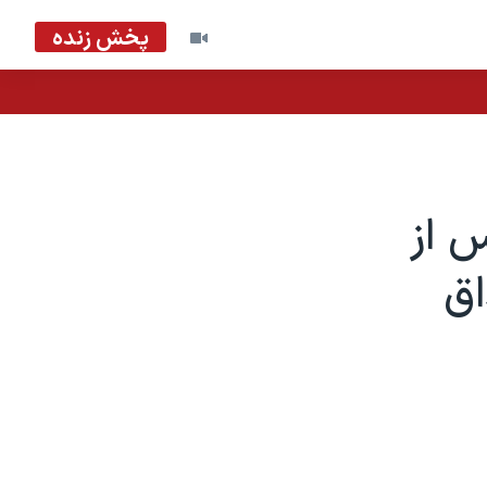
پخش زنده
 از
اق