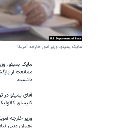
نرگس محمدی برنده جایزه نوبل صلح
همایش محافظه‌کاران آمریکا «سی‌پک»
صفحه‌های ویژه
سفر پرزیدنت ترامپ به چین
مایک پمپئو، وزیر امور خارجه آمریکا
ممانعت از بازگ
دانست.
کلیسای کاتولیک، 
وزیر خارجه آمری
رهبران دینی نبا