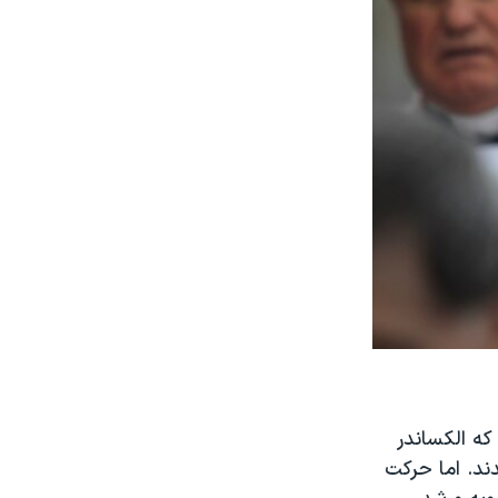
که الکساندر
دند. اما حرکت