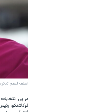
اسقف اعظم تدئوس
در پی انتخابات
لوکاشنکو، رئیس 