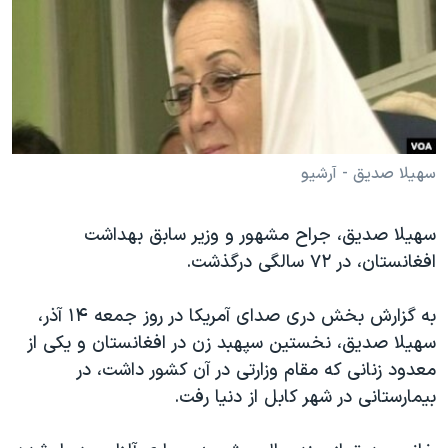
دنبال کنید
مستندها
فرهنگ و زندگی
حقوق شهروندی
انتخابات ریاست جمهوری آمریکا ۲۰۲۴
اقتصادی
حمله جمهوری اسلامی به اسرائیل
رمز مهسا
علم و فناوری
زبانهای مختلف
اسرائیل در جنگ
ورزش زنان در ایران
سهیلا صدیق - آرشیو
گالری عکس
اعتراضات زن، زندگی، آزادی
سهیلا صدیق، جراح مشهور و وزیر سابق بهداشت
آرشیو پخش زنده
مجموعه مستندهای دادخواهی
افغانستان، در ۷۲ سالگی درگذشت.
تریبونال مردمی آبان ۹۸
دادگاه حمید نوری
به گزارش بخش دری صدای آمریکا در روز جمعه ۱۴ آذر،
سهیلا صدیق، نخستین سپهبد زن در افغانستان و یکی از
چهل سال گروگان‌گیری
معدود زنانی که مقام وزارتی در آن کشور داشت، در
قانون شفافیت دارائی کادر رهبری ایران
بیمارستانی در شهر کابل از دنیا رفت.
اعتراضات مردمی آبان ۹۸