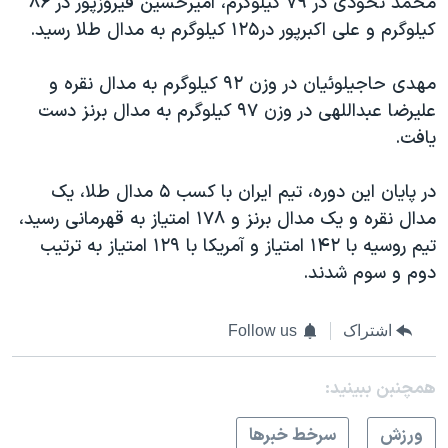
محمد نخودی در ۷۹ کیلوگرم، امیرحسین فیروزپور در ۸۶
اسرائیل در جنگ
کیلوگرم و علی اکبرپور در۱۲۵ کیلوگرم به مدال طلا رسید.
نرگس محمدی برنده جایزه نوبل صلح
همایش محافظه‌کاران آمریکا «سی‌پک»
مهدی حاجیلوئیان در وزن ۹۲ کیلوگرم به مدال نقره و
علیرضا عبداللهی در وزن ۹۷ کیلوگرم به مدال برنز دست
صفحه‌های ویژه
یافت.
سفر پرزیدنت ترامپ به چین
در پایان این دوره، تیم ایران با کسب ۵ مدال طلا، یک
مدال نقره و یک مدال برنز و ۱۷۸ امتیاز به قهرمانی رسید،
تیم روسیه با ۱۴۲ امتیاز و آمریکا با ۱۲۹ امتیاز به ترتیب
دوم و سوم شدند.
اشتراک
Follow us
همچنبن ببینید:
ورزش
سرخط خبرها