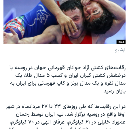
دنبال کنید
مستندها
فرهنگ و زندگی
حقوق شهروندی
انتخابات ریاست جمهوری آمریکا ۲۰۲۴
اقتصادی
حمله جمهوری اسلامی به اسرائیل
رمز مهسا
علم و فناوری
زبانهای مختلف
اسرائیل در جنگ
ورزش زنان در ایران
آرشیو
گالری عکس
اعتراضات زن، زندگی، آزادی
رقابت‌های کشتی آزاد جوانان قهرمانی جهان در روسیه با
آرشیو پخش زنده
مجموعه مستندهای دادخواهی
درخشش کشتی گیران ایران و‌ کسب ۵ مدال طلا، یک
تریبونال مردمی آبان ۹۸
مدال نقره و یک مدال برنز و کاپ قهرمانی برای ایران به
دادگاه حمید نوری
پایان رسید.
چهل سال گروگان‌گیری
در این رقابت‌ها که طی روزهای ۲۳ تا ۲۷ مردادماه در شهر
قانون شفافیت دارائی کادر رهبری ایران
اوفا واقع در روسیه برگزار شد، تیم ایران توسط رحمان
اعتراضات مردمی آبان ۹۸
عموزاد خلیلی در ۶۱ کیلوگرم، عرفان الهی در ۷۰ کیلوگرم،