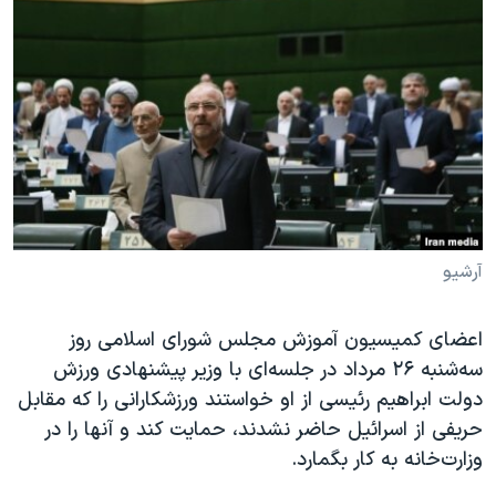
دنبال کنید
مستندها
فرهنگ و زندگی
حقوق شهروندی
انتخابات ریاست جمهوری آمریکا ۲۰۲۴
اقتصادی
حمله جمهوری اسلامی به اسرائیل
رمز مهسا
علم و فناوری
زبانهای مختلف
اسرائیل در جنگ
ورزش زنان در ایران
گالری عکس
اعتراضات زن، زندگی، آزادی
آرشیو پخش زنده
مجموعه مستندهای دادخواهی
آرشیو
تریبونال مردمی آبان ۹۸
اعضای کمیسیون آموزش مجلس شورای اسلامی روز
دادگاه حمید نوری
سه‌شنبه ۲۶ مرداد در جلسه‌ای با وزیر پیشنهادی ورزش
چهل سال گروگان‌گیری
دولت ابراهیم رئیسی از او خواستند ورزشکارانی را که مقابل
قانون شفافیت دارائی کادر رهبری ایران
حریفی از اسرائیل حاضر نشدند، حمایت کند و آنها را در
وزارت‌خانه به کار بگمارد.
اعتراضات مردمی آبان ۹۸