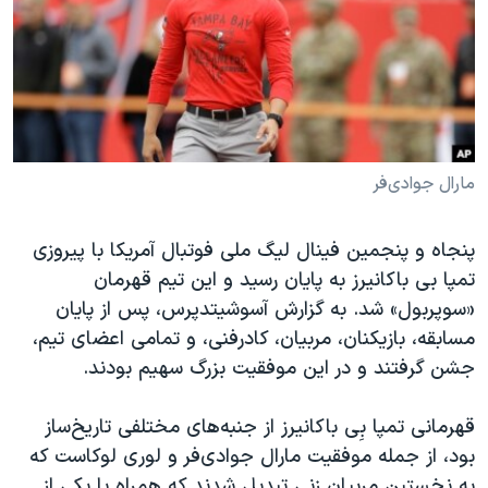
دنبال کنید
مستندها
فرهنگ و زندگی
حقوق شهروندی
انتخابات ریاست جمهوری آمریکا ۲۰۲۴
اقتصادی
حمله جمهوری اسلامی به اسرائیل
رمز مهسا
علم و فناوری
زبانهای مختلف
اسرائیل در جنگ
ورزش زنان در ایران
مارال جوادی‌فر
گالری عکس
اعتراضات زن، زندگی، آزادی
پنجاه و پنجمین فینال لیگ ملی فوتبال آمریکا با پیروزی
آرشیو پخش زنده
مجموعه مستندهای دادخواهی
تمپا بی باکانیرز به پایان رسید و این تیم قهرمان
تریبونال مردمی آبان ۹۸
«سوپربول» شد. به گزارش آسوشیتدپرس، پس از پایان
مسابقه، بازیکنان، مربیان، کادرفنی، و تمامی اعضای تیم،
دادگاه حمید نوری
جشن گرفتند و در این موفقیت بزرگ سهیم بودند.
چهل سال گروگان‌گیری
قانون شفافیت دارائی کادر رهبری ایران
قهرمانی تمپا بِی باکانیرز از جنبه‌های مختلفی تاریخ‌ساز
بود، از جمله موفقیت مارال جوادی‌فر و لوری لوکاست که
اعتراضات مردمی آبان ۹۸
به نخستین مربیان زنی تبدیل شدند که همراه با یکی از