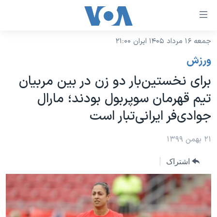
ینکهای
ابل
سترسی
جمعه ۱۶ مرداد ۱۴۰۵ ایران ۲۱:۰۰
خانه
هش
ورزش
نسخه سبک وب‌سایت
ه
برای نخستین‌بار دو زن در بین مربیان
حتوای
موضوع ها
تیم قهرمان سوپربول بودند؛‌ مارال
صلی
برنامه های تلویزیونی
ایران
هش
جوادی‌فر ایرانی‌تبار است
جدول برنامه ها
ه
آمریکا
فحه
صفحه‌های ویژه
۲۱ بهمن ۱۳۹۹
جهان
صلی
فرکانس‌های صدای آمریکا
ورزشی
جام جهانی ۲۰۲۶
هش
اشتراک
پخش رادیویی
ه
گزیده‌ها
عملیات خشم حماسی
ستجو
۲۵۰سالگی آمریکا
ویژه برنامه‌ها
یادگیری زبان انگلیسی
ویدیوها
بایگانی برنامه‌های تلویزیونی