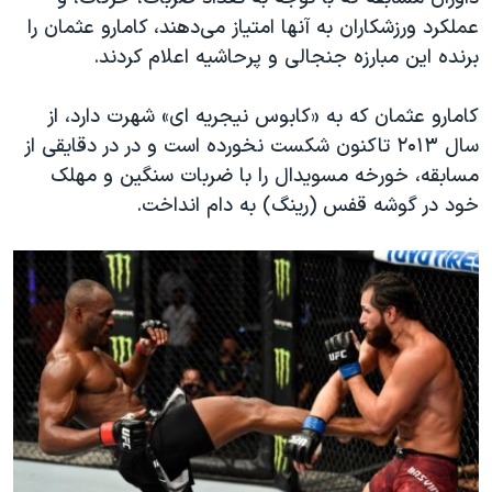
اسرائیل در جنگ
عملکرد ورزشکاران به آنها امتیاز می‌دهند، کامارو عثمان را
نرگس محمدی برنده جایزه نوبل صلح
برنده این مبارزه جنجالی و پرحاشیه اعلام کردند.
همایش محافظه‌کاران آمریکا «سی‌پک»
کامارو عثمان که به «کابوس نیجریه ای» شهرت دارد، از
صفحه‌های ویژه
سال ۲۰۱۳ تاکنون شکست نخورده است و در در دقایقی از
سفر پرزیدنت ترامپ به چین
مسابقه، خورخه مسویدال را با ضربات سنگین و مهلک
خود در گوشه قفس (رینگ) به دام انداخت.