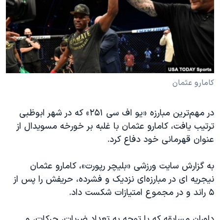
دنبال کنید
مستندها
فرهنگ و زندگی
حقوق شهروندی
انتخابات ریاست جمهوری آمریکا ۲۰۲۴
اقتصادی
حمله جمهوری اسلامی به اسرائیل
رمز مهسا
علم و فناوری
زبانهای مختلف
اسرائیل در جنگ
ورزش زنان در ایران
کامارو عثمان
گالری عکس
اعتراضات زن، زندگی، آزادی
در مهم‌ترین مبارزه «یو اف سی ۲۵۱» که در شهر ابوظبی
آرشیو پخش زنده
مجموعه مستندهای دادخواهی
ترتیب یافت، کامارو عثمان با غلبه بر خورخه مسویدال از
تریبونال مردمی آبان ۹۸
عنوان قهرمانی خود دفاع کرد.
دادگاه حمید نوری
به گزارش سایت ورزشی «بلیچر رپورت»، کامارو عثمان
چهل سال گروگان‌گیری
نیجریه ای در مبارزه‌ای نزدیک و فشرده، حریفش را پس از
قانون شفافیت دارائی کادر رهبری ایران
۵ راند و در مجموع امتیازات شکست داد.
اعتراضات مردمی آبان ۹۸
داوران مسابقه که با توجه به تعداد ضربات، حرکات، و