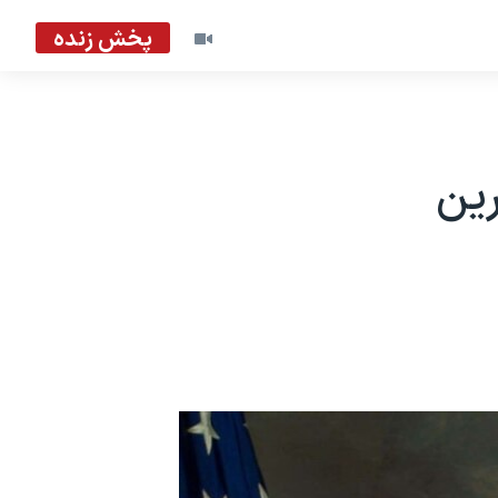
پخش زنده
رین