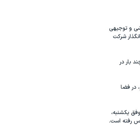
زشی و توجیهی
نگذار شرکت
د بار در
 در فضا
ز تجربه موفق یکشنبه،
وس رفته است.