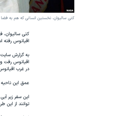
نرگس محمدی برنده جایزه نوبل صلح
همایش محافظه‌کاران آمریکا «سی‌پک»
کتی سالیوان،‌ نخستین انسانی که هم به فضا 
صفحه‌های ویژه
کتی سالیوان، ف
سفر پرزیدنت ترامپ به چین
اقیانوس رفته ا
به گزارش سایت خ
اقیانوس رفت و س
در غرب اقیانوس
عمق این ناحیه از اقیانوس نزدیک به ۱۱
این سفر زیر آب
توانند از این طر