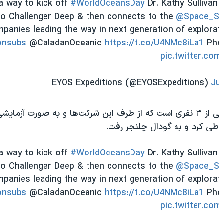
a way to kick off
#WorldOceansDay
Dr. Kathy Sulliva
o Challenger Deep & then connects to the
@Space_St
panies leading the way in next generation of explor
onsubs
@CaladanOceanic
https://t.co/U4NMc8iLa1
Ph
pic.twitter.c
J
 طی کرد و به گودال چلنجر رفت.
a way to kick off
#WorldOceansDay
Dr. Kathy Sulliva
o Challenger Deep & then connects to the
@Space_St
panies leading the way in next generation of explor
onsubs
@CaladanOceanic
https://t.co/U4NMc8iLa1
Ph
pic.twitter.c