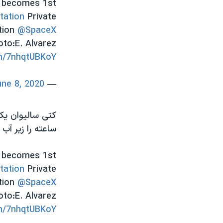
n becomes 1st
ation
Private
ation
@SpaceX
oto:E. Alvarez
om/7nhqtUBKoY
une 8, 2020
— EYOS Expeditions (@EYOSExpeditions)
ساعته را زیر آب
n becomes 1st
ation
Private
ation
@SpaceX
oto:E. Alvarez
om/7nhqtUBKoY