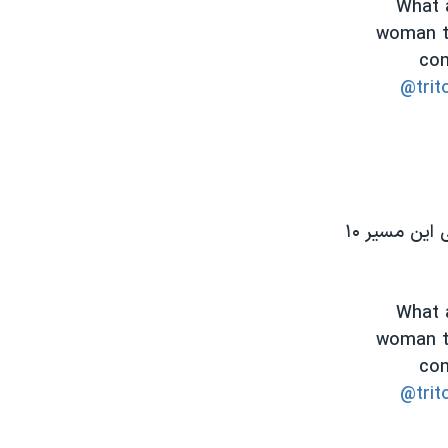
What 
woman t
com
@trit
کتی سالیوان یکی از ۳ نفری است که از طرف این شرکت‌ها و به صورت آزمایشی این مسیر ۱۰
What 
woman t
com
@trit