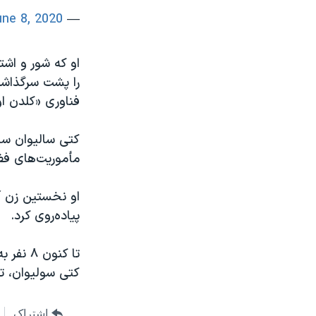
une 8, 2020
— EYOS Expeditions (@EYOSExpeditions)
او که شور و اشت
را پشت سرگذاشت
فناوری «کلدن او
کتی سالیوان سال
مأموریت‌های ف
او نخستین زن آ
پیاده‌روی کرد.
کتی سولیوان، ت
اشتراک