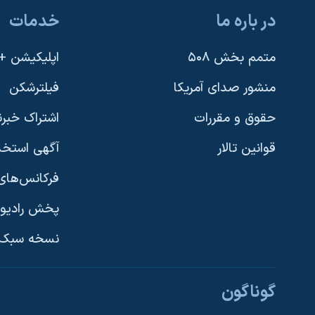
در باره ما
خدمات
متمم بخش ۵۰۸
اپلیکیشن +VOA
منشور صدای آمریکا
فیلترشکن
حقوق و مقررات
اشتراک خبرن
قوانین تالار
آگهی استخد
فرکانس‌های 
پخش رادیو
یادگیری زبان انگلیسی
نسخه سبک 
دنبال کنید
گوناگون