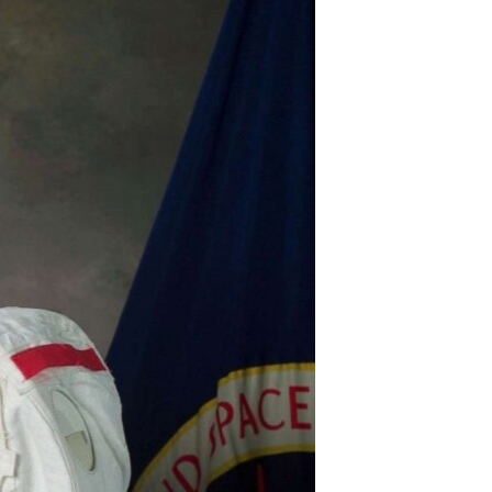
مستندها
فرهنگ و زندگی
حقوق شهروندی
انتخابات ریاست جمهوری آمریکا ۲۰۲۴
اقتصادی
حمله جمهوری اسلامی به اسرائیل
رمز مهسا
علم و فناوری
اسرائیل در جنگ
ورزش زنان در ایران
گالری عکس
اعتراضات زن، زندگی، آزادی
آرشیو پخش زنده
مجموعه مستندهای دادخواهی
تریبونال مردمی آبان ۹۸
دادگاه حمید نوری
چهل سال گروگان‌گیری
قانون شفافیت دارائی کادر رهبری ایران
اعتراضات مردمی آبان ۹۸
اسرائیل در جنگ