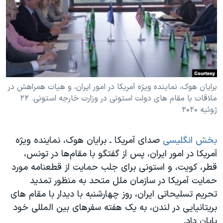
دنبال کنید
مستندها
فرهنگ و زندگی
حقوق شهروندی
انتخابات ریاست جمهوری آمریکا ۲۰۲۴
اقتصادی
حمله جمهوری اسلامی به اسرائیل
رمز مهسا
علم و فناوری
زبانهای مختلف
اسرائیل در جنگ
ورزش زنان در ایران
برایان هوک، نماینده ویژه آمریکا در امور ایران، و هیات همراهش در
ملاقات با مقام های دولت استونی در وزارت خارجه استونی. ۲۲
گالری عکس
اعتراضات زن، زندگی، آزادی
ژوئیه ۲۰۲۰
آرشیو پخش زنده
مجموعه مستندهای دادخواهی
تریبونال مردمی آبان ۹۸
بخش انگلیسی
صدای آمریکا ـ برایان هوک، نماینده ویژه
آمریکا در امور ایران، پس از گفتگو با مقام‌ها در تونس،
دادگاه حمید نوری
قطر، کویت، و استونی برای جلب حمایت از قطعنامه مورد
چهل سال گروگان‌گیری
حمایت آمریکا در سازمان ملل متحد به منظور تمدید
قانون شفافیت دارائی کادر رهبری ایران
تحریم تسلیحاتی ایران، روز چهارشنبه با دیدار با مقام های
بریتانیایی در لندن، به یک هفته سفرهای بین المللی خود
اعتراضات مردمی آبان ۹۸
پایان داد.