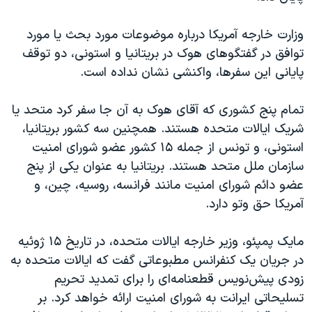
اسرائیل در جنگ
نرگس محمدی برنده جایزه نوبل صلح
وزارت خارجه آمریکا درباره موضوعات مورد بحث یا مورد
توافق در گفتگوهای هوک در بریتانیا و استونی، دو توقف
همایش محافظه‌کاران آمریکا «سی‌پک»
پایانی این سفرها، واکنشی نشان نداده است.
صفحه‌های ویژه
سفر پرزیدنت ترامپ به چین
تمام پنج کشوری که آقای هوک به آن جا سفر کرد متحد یا
شریک ایالات متحده هستند. همچنین سه کشور بریتانیا،
استونی، و تونس از جمله ۱۵ کشور عضو شورای امنیت
سازمان ملل متحد هستند. بریتانیا به عنوان یکی از پنج
عضو دائم شورای امنیت مانند فرانسه، روسیه، چین، و
آمریکا حق وتو دارد.
مایک پمپئو، وزیر خارجه ایالات متحده، در تاریخ ۱۵ ژوئیه
در جریان یک کنفرانس مطبوعاتی گفت که ایالات متحده به
زودی پیش‌نویس قطعنامه‌ای را برای تمدید تحریم
تسلیحاتی ایرانت به شورای امنیت ارائه خواهد کرد. بر