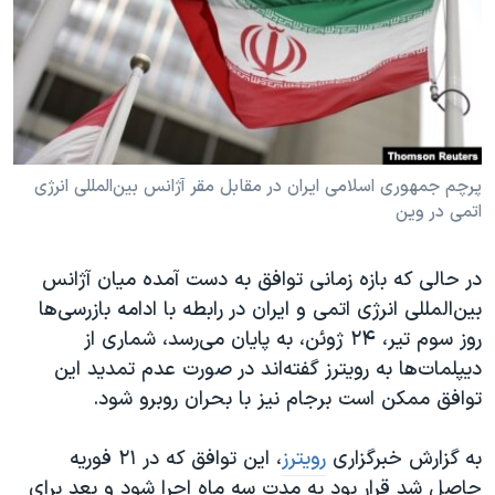
دنبال کنید
مستندها
فرهنگ و زندگی
حقوق شهروندی
انتخابات ریاست جمهوری آمریکا ۲۰۲۴
اقتصادی
حمله جمهوری اسلامی به اسرائیل
رمز مهسا
علم و فناوری
زبانهای مختلف
اسرائیل در جنگ
ورزش زنان در ایران
پرچم جمهوری اسلامی ایران در مقابل مقر آژانس بین‌المللی انرژی
اتمی در وین
گالری عکس
اعتراضات زن، زندگی، آزادی
آرشیو پخش زنده
مجموعه مستندهای دادخواهی
در حالی که بازه زمانی توافق به دست آمده میان آژانس
تریبونال مردمی آبان ۹۸
بین‌المللی انرژی اتمی و ایران در رابطه با ادامه بازرسی‌ها
روز سوم تیر، ۲۴ ژوئن، به پایان می‌رسد، شماری از
دادگاه حمید نوری
دیپلمات‌ها به رویترز گفته‌اند در صورت عدم تمدید این
چهل سال گروگان‌گیری
توافق ممکن است برجام نیز با بحران روبرو شود.
قانون شفافیت دارائی کادر رهبری ایران
به گزارش خبرگزاری
رویترز
،‌ این توافق که در ۲۱ فوریه
اعتراضات مردمی آبان ۹۸
حاصل شد قرار بود به مدت سه ماه اجرا شود و بعد برای