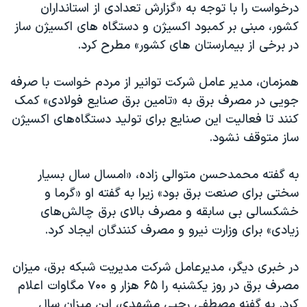
اسرائیل در جنگ
درخواست را با توجه به «گزارش تعدادی از استانداران
کشور، مبنی بر کمبود اکسیژن و دستگاه های اکسیژن ساز
نرگس محمدی برنده جایزه نوبل صلح
در برخی از بیمارستان های کشور» مطرح کرد.
همایش محافظه‌کاران آمریکا «سی‌پک»
صفحه‌های ویژه
همزمان، مدیر عامل شرکت توانیر از مردم خواست با صرفه
جویی در مصرف برق به «تامین برق صنایع فولادی» کمک
سفر پرزیدنت ترامپ به چین
کنند تا فعالیت این صنایع برای تولید دستگاه‌های اکسیژن
ساز متوقف نشود.
به گفته محمدحسن متوالی زاده، «امسال سال بسیار
سختی برای صنعت برق بود» زیرا به گفته او «گرما و
خشکسالی بی سابقه و مصرف بالای برق چالش‌های
زیادی» برای وزارت نیرو و مصرف کنندگان ایجاد کرد.
در خبری دیگر، مدیرعامل شرکت مدیریت شبکه برق، میزان
مصرف برق در روز یکشنبه را ۶۵ هزار و ۷۰۰ مگاوات اعلام
کرد. به گفنه مصطفی رجبی مشهدی، این میزان سال