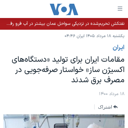
ینکهای
ابل
سترسی
نفتکش تحریم‌شده در نزدیکی سواحل عمان بیشتر در آب فرو رفت؛ نشت نفت ادامه دارد
خانه
هش
یکشنبه ۱۸ مرداد ۱۴۰۵ ایران ۰۴:۴۶
نسخه سبک وب‌سایت
ه
ايران
حتوای
موضوع ها
صلی
مقامات ایران برای تولید «دستگاه‌های
برنامه های تلویزیونی
ایران
هش
اکسیژن ساز» خواستار صرفه‌جویی در
جدول برنامه ها
ه
آمریکا
مصرف برق شدند
فحه
صفحه‌های ویژه
جهان
صلی
فرکانس‌های صدای آمریکا
ورزشی
جام جهانی ۲۰۲۶
۱۸ مرداد ۱۴۰۰
هش
پخش رادیویی
ه
گزیده‌ها
عملیات خشم حماسی
اشتراک
ستجو
۲۵۰سالگی آمریکا
ویژه برنامه‌ها
یادگیری زبان انگلیسی
ویدیوها
بایگانی برنامه‌های تلویزیونی