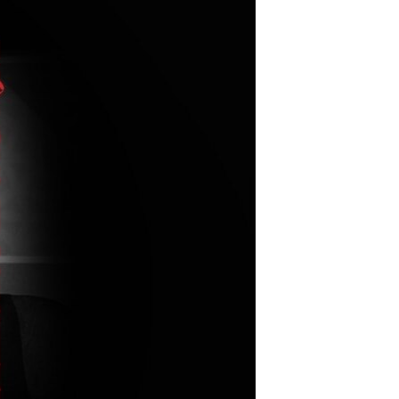
مستندها
فرهنگ و زندگی
حقوق شهروندی
انتخابات ریاست جمهوری آمریکا ۲۰۲۴
اقتصادی
حمله جمهوری اسلامی به اسرائیل
رمز مهسا
علم و فناوری
اسرائیل در جنگ
ورزش زنان در ایران
گالری عکس
اعتراضات زن، زندگی، آزادی
آرشیو پخش زنده
مجموعه مستندهای دادخواهی
تریبونال مردمی آبان ۹۸
دادگاه حمید نوری
چهل سال گروگان‌گیری
قانون شفافیت دارائی کادر رهبری ایران
اعتراضات مردمی آبان ۹۸
اسرائیل در جنگ