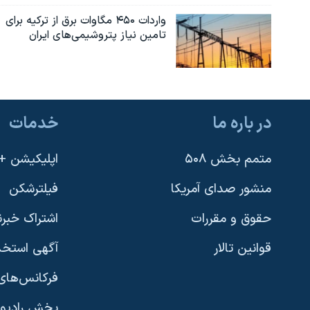
واردات ۴۵۰ مگاوات برق از ترکیه برای
تامین نیاز پتروشیمی‌های ایران
در باره ما
خدمات
متمم بخش ۵۰۸
اپلیکیشن +VOA
منشور صدای آمریکا
فیلترشکن
حقوق و مقررات
اشتراک خبرن
قوانین تالار
آگهی استخد
فرکانس‌های 
پخش رادیو