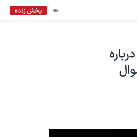
پخش زنده
رباره
وال