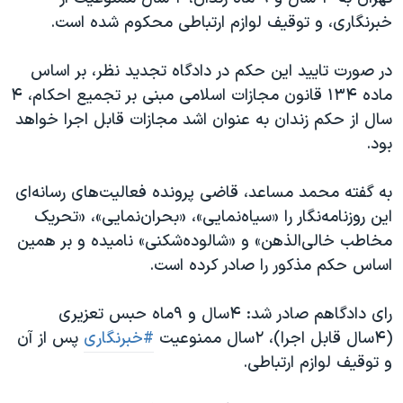
اسرائیل در جنگ
خبرنگاری، و توقیف لوازم ارتباطی محکوم شده است.
نرگس محمدی برنده جایزه نوبل صلح
در صورت تایید این حکم در دادگاه تجدید نظر، بر اساس
همایش محافظه‌کاران آمریکا «سی‌پک»
ماده ۱۳۴ قانون مجازات اسلامی مبنی بر تجمیع احکام، ۴
صفحه‌های ویژه
سال از حکم زندان به عنوان اشد مجازات قابل اجرا خواهد
سفر پرزیدنت ترامپ به چین
بود.
به گفته محمد مساعد، قاضی پرونده فعالیت‌های رسانه‌ای
این روزنامه‌نگار را «سیاه‌نمایی»، «بحران‌نمایی»، «تحریک
مخاطب خالی‌الذهن» و «شالوده‌شکنی» نامیده و بر همین
اساس حکم مذکور را صادر کرده است.
رای دادگاهم صادر شد: ۴سال و ۹ماه حبس تعزیری
(۴سال قابل اجرا)، ۲سال ممنوعیت
#خبرنگاری
پس از آن
و توقیف لوازم ارتباطی.