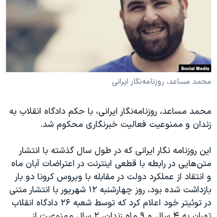
دنبال کنید
مستندها
فرهنگ و زندگی
حقوق شهروندی
انتخابات ریاست جمهوری آمریکا ۲۰۲۴
اقتصادی
حمله جمهوری اسلامی به اسرائیل
رمز مهسا
علم و فناوری
زبانهای مختلف
اسرائیل در جنگ
ورزش زنان در ایران
محمد مساعد، روزنامه‌نگار ایرانی
گالری عکس
اعتراضات زن، زندگی، آزادی
محمد مساعد، روزنامه‌نگار ایرانی، با حکم دادگاه انقلاب به
آرشیو پخش زنده
مجموعه مستندهای دادخواهی
زندان و ممنوعیت فعالیت خبرنگاری محکوم شد.
تریبونال مردمی آبان ۹۸
این روزنامه نگار ایرانی که در طول سال گذشته با انتشار
دادگاه حمید نوری
متن‌هایی در رابطه با قطعی اینترنت در اعتراضات آبان‌ ماه
چهل سال گروگان‌گیری
و انتقاد از عملکرد دولت در مقابله با ویروس کرونا دو بار
قانون شفافیت دارائی کادر رهبری ایران
بازداشت شده بود، روز چهارشنبه ۱۲ شهریور با انتشار متنی
در توئیتر خود اعلام کرد که توسط شعبه ۲۶ دادگاه انقلاب
اعتراضات مردمی آبان ۹۸
تهران به ۴ سال و ۹ ماه زندان، ۲ سال ممنوعیت از