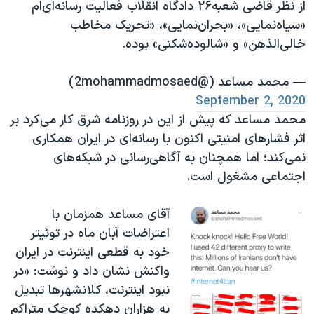
از نظر قاضی شعبه۲۶ دادگاه انقلاب فعالیت رسانه‌ای‌ام
«سیاه‌نمایی»، «بحران‌نمایی»، «تحریک مخاطب
خالی‌الذهن» و «شالوده‌شکنی» بوده.
— محمد مساعد (@2mohammadmosaed)
September 2, 2020
محمد مساعد که پیش از این در روزنامه شرق کار می‌کرد بر
اثر فشارهای امنیتی اکنون با رسانه‌ای در ایران همکاری
نمی‌کند؛ اما همچنان به آگاهی‌‌رسانی در شبکه‌های
اجتماعی مشغول است.
آقای مساعد همزمان با
اعتراضات آبان ماه در توئیتر
خود به قطعی اینترنت در ایران
واکنش نشان داد و نوشت: «در
نبود اینترنت، کلانشهرها تبدیل
به هزاران دهکده کوچک متراکم