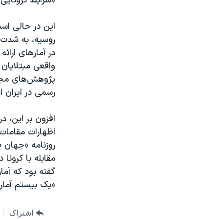
«شرایط کرونایی
این در حالی ا
روسیه، به شدت 
در آمارهای ارائ
واقعی مبتلایان
پژوهش‌های مجلس 
رسمی در ایران 
افزون بر این، د
اظهارات مقامات 
روزنامه «جهان ص
مقابله با کرونا
گفته بود که آما
«یک بیستم آمار 
اشتراک