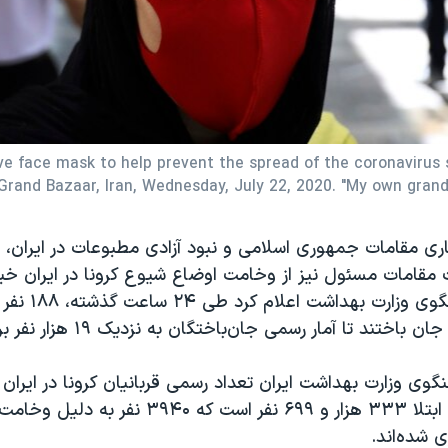
ve face mask to help prevent the spread of the coronavirus
 Grand Bazaar, Iran, Wednesday, July 22, 2020. "My own gran
کاری مقامات جمهوری اسلامی و نبود آزادی مطبوعات در ایران، 
مقامات مسئول نیز از وخامت اوضاع شیوع کرونا در ایران خبر
گونه‌ای که سخنگوی 
ان باختند تا آمار رسمی جان‌باختگان به نزدیک ۱۹ هزار نفر برسد.
نفر و آمار رسمی ابتلا ۳۳۳ هزار و ۶۹۹ نفر است که ۹۴۰
 شده‌اند.