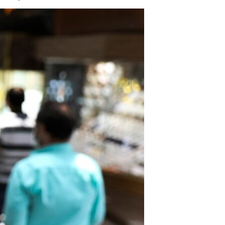
مستندها
فرهنگ و زندگی
حقوق شهروندی
انتخابات ریاست جمهوری آمریکا ۲۰۲۴
اقتصادی
حمله جمهوری اسلامی به اسرائیل
رمز مهسا
علم و فناوری
اسرائیل در جنگ
ورزش زنان در ایران
گالری عکس
اعتراضات زن، زندگی، آزادی
آرشیو پخش زنده
مجموعه مستندهای دادخواهی
تریبونال مردمی آبان ۹۸
دادگاه حمید نوری
چهل سال گروگان‌گیری
قانون شفافیت دارائی کادر رهبری ایران
اعتراضات مردمی آبان ۹۸
اسرائیل در جنگ