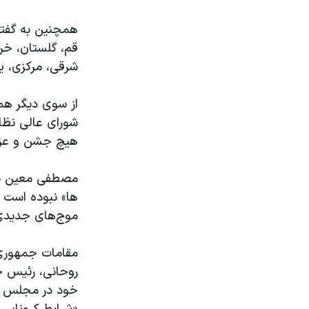
همچنین به گفته
قم، گلستان، خرا
شرقی، مرکزی، یز
از سوی دیگر همز
شورای عالی نظام
هیچ جشن و عزای
مصطفی معین با 
ها» نبوده است ه
موج‌های جدیدی ا
مقامات جمهوری 
روحانی، رئیس ج
خود در مجلس شو