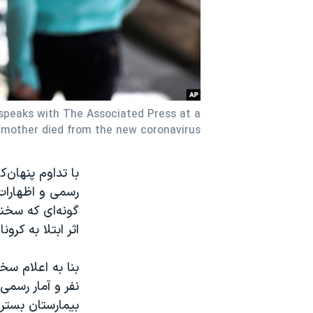
نرگس محمدی برنده جایزه نوبل صلح
همایش محافظه‌کاران آمریکا «سی‌پک»
صفحه‌های ویژه
سفر پرزیدنت ترامپ به چین
 speaks with The Associated Press at a
dmother died from the new coronavirus…
با تداوم پنهان‌
رسمی و اظهارات 
اثر ابتلا به کرونا ج
بیمارستان بستری