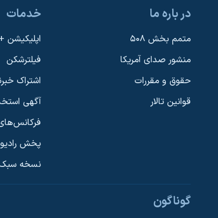
در باره ما
خدمات
متمم بخش ۵۰۸
اپلیکیشن +VOA
منشور صدای آمریکا
فیلترشکن
حقوق و مقررات
اشتراک خبرن
قوانین تالار
آگهی استخد
فرکانس‌های 
پخش رادیو
یادگیری زبان انگلیسی
نسخه سبک 
دنبال کنید
گوناگون