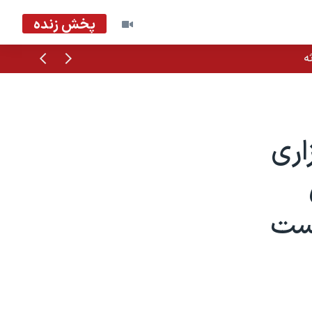
پخش زنده
قبلی
بعدی
ه
زاری
است