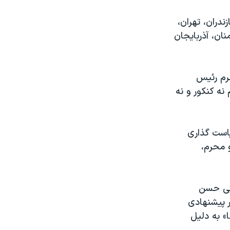
دران، تهران،
ان، آذربایجان
حرم رئیس
نه کنکور و نه
یاست گذاری
و محرم،
حتی حسن
 پیشنهادی
 به دلیل