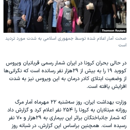
دنبال کنید
مستندها
فرهنگ و زندگی
حقوق شهروندی
انتخابات ریاست جمهوری آمریکا ۲۰۲۴
اقتصادی
حمله جمهوری اسلامی به اسرائیل
رمز مهسا
علم و فناوری
صحت آمار اعلام شده توسط جمهوری اسلامی به شدت مورد تردید
زبانهای مختلف
است
اسرائیل در جنگ
ورزش زنان در ایران
گالری عکس
اعتراضات زن، زندگی، آزادی
در حالی بحران کرونا در ایران شمار رسمی قربانیان ویروس
آرشیو پخش زنده
مجموعه مستندهای دادخواهی
کووید ۱۹ را به بیش از ۲۹هزار نفر رسانده است که نگرانی‌ها
از وضعیت ابتلای کادر درمان به این ویروس نیز به شدت
تریبونال مردمی آبان ۹۸
افزایش یافته است.
دادگاه حمید نوری
چهل سال گروگان‌گیری
وزارت بهداشت ایران، روز سه‌شنبه ۲۲ مهرماه آمار مرگ
روزانه مبتلایان به کرونا را ۲۵۴ نفر اعلام کرد و گزارش داد
قانون شفافیت دارائی کادر رهبری ایران
که شمار جانباختگان براثر این بیماری به ۲۹هزار و ۷۰ نفر
اعتراضات مردمی آبان ۹۸
رسیده است. همچنین براساس این گزارش، در شبانه روز