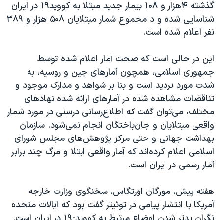
اسرائیل در جنگ
گذشته ۴هزار و ۱۰۸ بیمار جدید مبتلا به کووید۱۹ در ایران
شناسایی شده و د مجموع شمار مبتلایان ۵۰۸ هزار و ۳۸۹
نرگس محمدی برنده جایزه نوبل صلح
نفر اعلام شده است.
همایش محافظه‌کاران آمریکا «سی‌پک»
صفحه‌های ویژه
این در حالی است که صحت آمار اعلام شده توسط
جمهوری اسلامی، همچون آمارهای چین و روسیه، به
سفر پرزیدنت ترامپ به چین
شدت مورد تردید است و بنا بر شواهد و مدارک موجود و
تناقضات مشاهده شده در آمارهای ارائه شده نهادهای
مختلف، می‌توان گفت که اطلاع‌رسانی درستی در مورد شمار
واقعی مبتلایان و جان‌باختگان انجام نمی‌شود. سازمان
بهداشت جهانی و حتی مرکز پژوهش‌های مجلس شورای
اسلامی اعلام کرده‌اند که آمار واقعی ابتلا و مرگ چند برابر
آمار رسمی در ایران است.
هفته پیش، مورگان اورتگاس، سخنگوی وزارت خارجه
آمریکا با انتشار پیامی در توئیتر گفت بود که ایالات متحده
نگران بدتر شدن اوضاع مرتبط به کووید-۱۹ در ایران است.