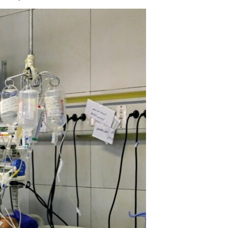
مستندها
فرهنگ و زندگی
حقوق شهروندی
انتخابات ریاست جمهوری آمریکا ۲۰۲۴
اقتصادی
حمله جمهوری اسلامی به اسرائیل
رمز مهسا
علم و فناوری
اسرائیل در جنگ
ورزش زنان در ایران
گالری عکس
اعتراضات زن، زندگی، آزادی
آرشیو پخش زنده
مجموعه مستندهای دادخواهی
تریبونال مردمی آبان ۹۸
دادگاه حمید نوری
چهل سال گروگان‌گیری
قانون شفافیت دارائی کادر رهبری ایران
اعتراضات مردمی آبان ۹۸
اسرائیل در جنگ