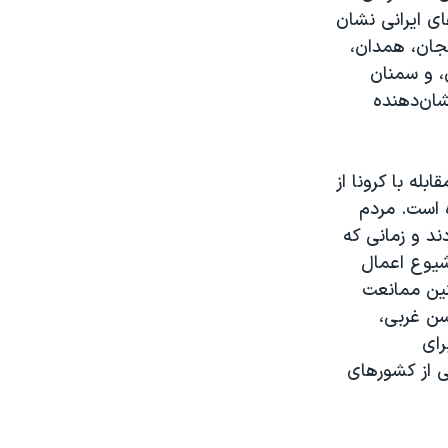
ای ایرانی نشان
جان، همدان،
، و سمنان
ان‌دهنده
له با کرونا از
 است. مردم
ند و زمانی که
شیوع اعمال
ین ممانعت
سن غربی،
رای
 از کشورهای