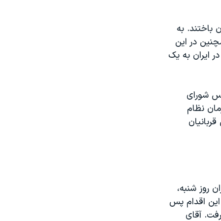
 بر اثر کرونا جان باختند. به
در ایران به ۶۹۱۲۰ نفر رسید. همچنین در این
نا در ایران به یک
س شورای
زمان نظام
قربانیان
 روز شنبه،‌
 این اقدام پس
فت. آقای