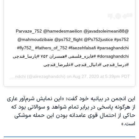
@Parvaze_752 @hamedesmaeilion @javadsoleimeani88
@mahmoudzibaie @ps752_flight @Ps752justice #ps752
#fly752_ #fathers_of_752 #faezehfalsafi #parsaghandchi
#dorsaghandchi #فايزه_فلسفی #همسران ۷۵۲ #پارسا_قندچی
#درسا_قندچی #دانیال_قندچی #علیرضا_قندچی
Alireza Ghandchi
(@alirezaghandchi) on
Aug 27, 2020 at 5:39pm PDT
این انجمن در بیانیه خود گفت: «این نمایش شرم‌آور عاری
از هرگونه پاسخی در برابر تمام شواهد و سوالاتی بود که
حاکی از احتمال قوی عامدانه بودن این حمله موشکی
است.»