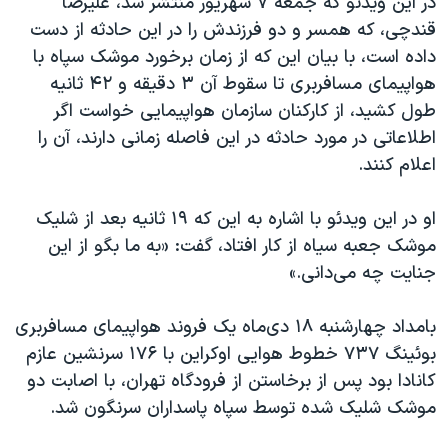
در این ویدئو که جمعه ۷ شهریور منتشر شد، علیرضا
اسرائیل در جنگ
قندچی، که همسر و دو فرزندش را در این حادثه از دست
نرگس محمدی برنده جایزه نوبل صلح
داده است، با بیان این که از زمان برخورد موشک سپاه با
همایش محافظه‌کاران آمریکا «سی‌پک»
هواپیمای مسافربری تا سقوط آن ۳ دقیقه و ۴۲ ثانیه
طول کشید، از کارکنان سازمان هواپیمایی خواست اگر
صفحه‌های ویژه
اطلاعاتی در مورد حادثه در این فاصله زمانی دارند، آن را
سفر پرزیدنت ترامپ به چین
اعلام کنند.
او در این ویدئو با اشاره به این که ۱۹ ثانیه بعد از شلیک
موشک جعبه سیاه از کار افتاد، گفت: «به ما بگو از این
جنایت چه می‌دانی.»
بامداد چهارشنبه ۱۸ دی‌ماه یک فروند هواپیمای مسافربری
بوئینگ ۷۳۷ خطوط هوایی اوکراین با ۱۷۶ سرنشین عازم
کانادا بود پس از برخاستن از فرودگاه تهران، با اصابت دو
موشک شلیک شده توسط سپاه پاسداران سرنگون شد.