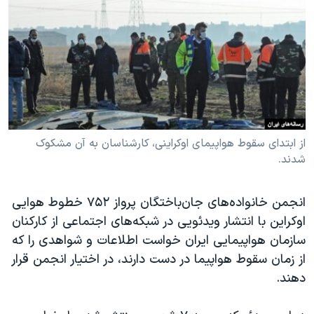
دنبال کنید
مستندها
فرهنگ و زندگی
حقوق شهروندی
انتخابات ریاست جمهوری آمریکا ۲۰۲۴
اقتصادی
حمله جمهوری اسلامی به اسرائیل
رمز مهسا
علم و فناوری
زبانهای مختلف
اسرائیل در جنگ
ورزش زنان در ایران
گالری عکس
اعتراضات زن، زندگی، آزادی
از ابتدای سقوط هواپیمای اوکراینی،‌ کارشناسان به آن مشکوک
شدند.
آرشیو پخش زنده
مجموعه مستندهای دادخواهی
تریبونال مردمی آبان ۹۸
انجمن خانواده‌های جان‌باختگان پرواز ۷۵۲ خطوط هوایی
دادگاه حمید نوری
اوکراین با انتشار ویدئویی در شبکه‌های اجتماعی از کارکنان
سازمان هواپیمایی ایران خواست اطلاعات و شواهدی را که
چهل سال گروگان‌گیری
از زمان سقوط هواپیما در دست دارند، در اختیار انجمن قرار
قانون شفافیت دارائی کادر رهبری ایران
دهند.
اعتراضات مردمی آبان ۹۸