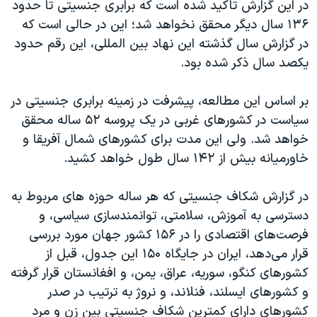
اسرائیل در جنگ
در این گزارش تاکید شده است که برابری جنسیتی تا حدود
۱۳۶ سال دیگر محقق نخواهد شد؛ این در حالی است که
نرگس محمدی برنده جایزه نوبل صلح
در گزارش سال گذشته این نهاد بین المللی، این رقم حدود
همایش محافظه‌کاران آمریکا «سی‌پک»
یکصد سال ذکر شده بود.
صفحه‌های ویژه
بر اساس این مطالعه، پیشرفت در زمینه برابری جنسیتی در
سفر پرزیدنت ترامپ به چین
سیاست در کشورهای غربی در یک پروسه ۵۲ ساله محقق
خواهد شد. ولی این مدت برای کشورهای شمال آفریقا و
خاورمیانه بیش از ۱۴۲ سال طول خواهد کشید.
در گزارش شکاف جنسیتی که هر ساله حوزه های مربوط به
دسترسی به آموزش، سلامتی، توانمندسازی سیاسی، و
فرصت‌های اقتصادی را در ۱۵۶ کشور جهان مورد بررسی
قرار می‌دهد، ایران در جایگاه ۱۵۰ این جدول، قبل از
کشورهای کنگو، سوریه، عراق، یمن، و افغانستان قرار گرفته
و کشورهای ایسلند، فنلاند، و نروژ به ترتیب در صدر
کشورهای دارای کمترین شکاف جنسیتی بین زن و مرد