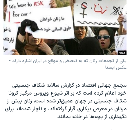
دنبال کنید
مستندها
فرهنگ و زندگی
حقوق شهروندی
انتخابات ریاست جمهوری آمریکا ۲۰۲۴
اقتصادی
حمله جمهوری اسلامی به اسرائیل
رمز مهسا
علم و فناوری
زبانهای مختلف
اسرائیل در جنگ
ورزش زنان در ایران
گالری عکس
اعتراضات زن، زندگی، آزادی
یکی از تجمعات زنان که به تبعیض و موانع در ایران اشاره دارند -
عکس ایسنا
آرشیو پخش زنده
مجموعه مستندهای دادخواهی
تریبونال مردمی آبان ۹۸
مجمع جهانی اقتصاد در گزارش سالانه شکاف جنسیتی
دادگاه حمید نوری
خود اعلام کرده است که بر اثر شیوع ویروس مرگبار کرونا
چهل سال گروگان‌گیری
شکاف جنسیتی در جهان عمیق‌تر شده است، زنان بیش از
مردان در معرض بیکاری قرار گرفته‌اند، و ناچار شده‌اند برای
قانون شفافیت دارائی کادر رهبری ایران
نگهداری از بچه‌ها در خانه بمانند.
اعتراضات مردمی آبان ۹۸