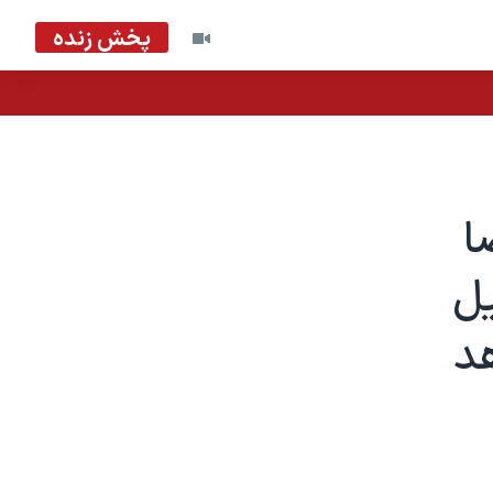
پخش زنده
ا
یل
د