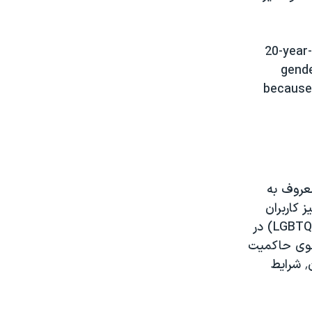
20-year-
gende
because 
عروف به
 کاربران
شبکه‌های اجتماعی، ببار دیگر توجه‌ها را به مشکلات جامعه دگرباشان جنسی(LGBTQI) در
سوی حاکمیت
مواجه است که علاوه بر همجنسگراهراسی در بخش‌هایی از فرهنگ سنتی ایران٬ شرایط