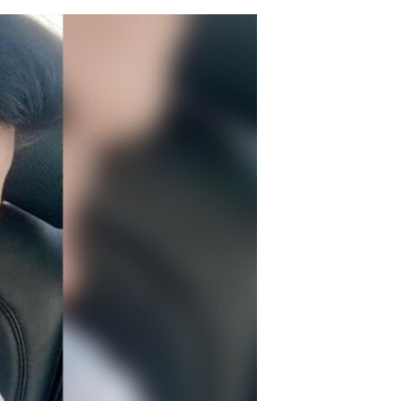
مستندها
فرهنگ و زندگی
حقوق شهروندی
انتخابات ریاست جمهوری آمریکا ۲۰۲۴
اقتصادی
حمله جمهوری اسلامی به اسرائیل
رمز مهسا
علم و فناوری
اسرائیل در جنگ
ورزش زنان در ایران
گالری عکس
اعتراضات زن، زندگی، آزادی
آرشیو پخش زنده
مجموعه مستندهای دادخواهی
تریبونال مردمی آبان ۹۸
دادگاه حمید نوری
چهل سال گروگان‌گیری
قانون شفافیت دارائی کادر رهبری ایران
اعتراضات مردمی آبان ۹۸
اسرائیل در جنگ