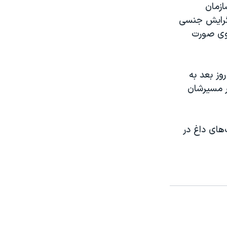
زمان
 گرایش جنسی
 وی صورت
وز بعد به
ر مسیرشان
های داغ در