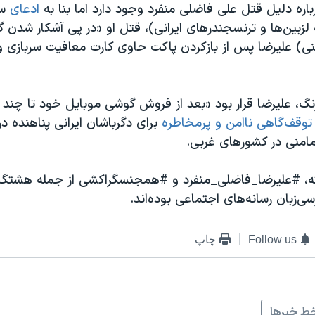
اره دلیل قتل علی فاضلی منفرد وجود دارد اما بنا به
ادعای
سا
زبین‌ها و ترنسجندرهای ایرانی)، قتل او «در پی آشکار شدن
ناتنی) علیرضا پس از بازکردن پاکت حاوی کارت معافیت سربازی
، علیرضا قرار بود «بعد از فروش گوشی موبایل خود تا چند ر
توقف‌گاهی ناامن و پرمخاطره
برای دگرباشان ایرانی پناهنده د
مامنی در کشورهای غربی.
ه، #علیرضا_فاضلی_منفرد و #همجنسگراکشی از جمله هشتگ‌
سی‌زبان رسانه‌های اجتماعی بوده‌اند.
Follow us
چاپ
ط خبرها