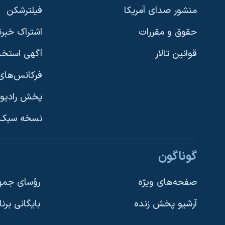
منشور صدای آمریکا
فیلترشکن
حقوق و مقررات
اشتراک خبرن
قوانین تالار
آگهی استخد
فرکانس‌های 
پخش رادیو
یادگیری زبان انگلیسی
نسخه سبک 
دنبال کنید
گوناگون
صفحه‌های ویژه
رؤسای جمهو
آرشیو پخش زنده
بایگانی برن
زبانهای مختلف