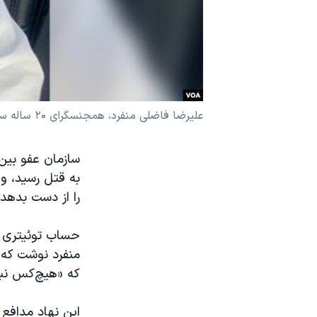
نرگس محمدی برنده جایزه نوبل صلح
همایش محافظه‌کاران آمریکا «سی‌پک»
صفحه‌های ویژه
سفر پرزیدنت ترامپ به چین
علیرضا فاضلی منفرد، همجنسگرای ۲۰ ساله ساکن محله مسیر تصفیه شکر اهواز بود.
سازمان عفو بین
به قتل رسید، 
را از دست بدهد.
منفرد نوشت که 
که «هیچ‌کس نبا
این نهاد مدافع