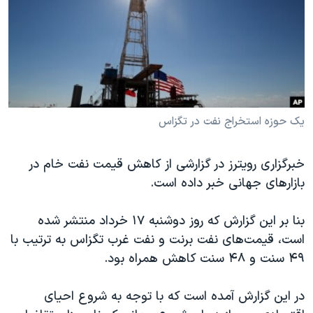
دنبال کنید
مستندها
فرهنگ و زندگی
حقوق شهروندی
انتخابات ریاست جمهوری آمریکا ۲۰۲۴
اقتصادی
حمله جمهوری اسلامی به اسرائیل
رمز مهسا
علم و فناوری
زبانهای مختلف
اسرائیل در جنگ
ورزش زنان در ایران
یک حوزه استخراج نفت در تگزاس
گالری عکس
اعتراضات زن، زندگی، آزادی
خبرگزاری رویترز در گزارشی از کاهش قیمت نفت خام در
آرشیو پخش زنده
مجموعه مستندهای دادخواهی
بازارهای جهانی خبر داده است.
تریبونال مردمی آبان ۹۸
دادگاه حمید نوری
بنا بر این گزارش که روز دوشنبه ۱۷ خرداد منتشر شده
است، قیمت‌های نفت برنت و نفت غرب تگزاس به ترتیب با
چهل سال گروگان‌گیری
۴۹ سنت و ۴۸ سنت کاهش همراه بود.
قانون شفافیت دارائی کادر رهبری ایران
اعتراضات مردمی آبان ۹۸
در این گزارش آمده است که با توجه به شروع احیای