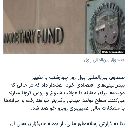
دنبال کنید
مستندها
فرهنگ و زندگی
حقوق شهروندی
انتخابات ریاست جمهوری آمریکا ۲۰۲۴
اقتصادی
حمله جمهوری اسلامی به اسرائیل
رمز مهسا
علم و فناوری
زبانهای مختلف
اسرائیل در جنگ
ورزش زنان در ایران
گالری عکس
اعتراضات زن، زندگی، آزادی
صندوق بین‌المللی پول
آرشیو پخش زنده
مجموعه مستندهای دادخواهی
صندوق بین‌المللی پول روز چهارشنبه با تغییر
تریبونال مردمی آبان ۹۸
پیش‌بینی‌های اقتصادی خود، هشدار داد که در حالی که
دادگاه حمید نوری
دولت‌ها برای مقابله با عواقب شیوع ویروس کرونا مبارزه
چهل سال گروگان‌گیری
می‌‌کنند، سطح تولید جهانی پائین‌تر خواهد رفت و خزانه‌ها
با مشکلات مالی عمیق‌تری روبرو خواهند شد.
قانون شفافیت دارائی کادر رهبری ایران
اعتراضات مردمی آبان ۹۸
بنا به گزارش رسانه‌های مالی، از جمله خبرگزاری «سی ان