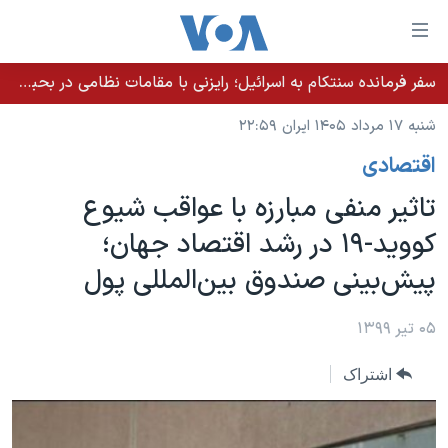
ینکهای
ابل
سترسی
سفر فرمانده سنتکام به اسرائیل؛ رایزنی با مقامات نظامی در بحبوحه تلاش‌ها برای توافق با جمهوری اسلامی
خانه
هش
شنبه ۱۷ مرداد ۱۴۰۵ ایران ۲۲:۵۹
نسخه سبک وب‌سایت
ه
اقتصادی
حتوای
موضوع ها
صلی
تاثیر منفی مبارزه با عواقب شیوع
برنامه های تلویزیونی
ایران
هش
کووید-۱۹ در رشد اقتصاد جهان؛‌
جدول برنامه ها
ه
آمریکا
پیش‌بینی صندوق بین‌المللی پول
فحه
صفحه‌های ویژه
جهان
صلی
فرکانس‌های صدای آمریکا
ورزشی
جام جهانی ۲۰۲۶
۰۵ تیر ۱۳۹۹
هش
پخش رادیویی
ه
گزیده‌ها
عملیات خشم حماسی
اشتراک
ستجو
۲۵۰سالگی آمریکا
ویژه برنامه‌ها
یادگیری زبان انگلیسی
ویدیوها
بایگانی برنامه‌های تلویزیونی