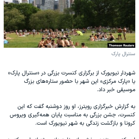
دنبال کنید
مستندها
فرهنگ و زندگی
حقوق شهروندی
انتخابات ریاست جمهوری آمریکا ۲۰۲۴
اقتصادی
حمله جمهوری اسلامی به اسرائیل
رمز مهسا
علم و فناوری
زبانهای مختلف
اسرائیل در جنگ
ورزش زنان در ایران
سنترال پارک
گالری عکس
اعتراضات زن، زندگی، آزادی
شهردار نیویورک از برگزاری کنسرت بزرگی در «سنترال پارک»
آرشیو پخش زنده
مجموعه مستندهای دادخواهی
یا «پارک مرکزی» این شهر با حضور ستاره‌های بزرگ
تریبونال مردمی آبان ۹۸
موسیقی خبر داد.
دادگاه حمید نوری
به گزارش خبرگزاری رویترز، او روز دوشنبه گفت که این‌
چهل سال گروگان‌گیری
کنسرت، جشن بزرگی به مناسبت پایان همه‌گیری ویروس
قانون شفافیت دارائی کادر رهبری ایران
کرونا و بازگشت زندگی به شهر نیویورک است.
اعتراضات مردمی آبان ۹۸