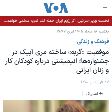
ینکهای
ابل
سترسی
نخست وزیر اسرائيل: اگر رژیم ایران حمله کند ضربه سختی خواهد خورد
خانه
هش
یکشنبه ۱۸ مرداد ۱۴۰۵ ایران ۱۷:۴۷
نسخه سبک وب‌سایت
ه
فرهنگ و زندگی
حتوای
موضوع ها
صلی
موفقیت «گربه» ساخته مری آپیک در
برنامه های تلویزیونی
ایران
هش
جشنواره‌ها؛ انیمیشنی درباره کودکان کار
جدول برنامه ها
ه
آمریکا
و زنان ایرانی
فحه
صفحه‌های ویژه
جهان
صلی
فرکانس‌های صدای آمریکا
ورزشی
جام جهانی ۲۰۲۶
۲۷ فروردین ۱۴۰۰
هش
پخش رادیویی
ه
گزیده‌ها
عملیات خشم حماسی
اشتراک
ستجو
۲۵۰سالگی آمریکا
ویژه برنامه‌ها
یادگیری زبان انگلیسی
ویدیوها
بایگانی برنامه‌های تلویزیونی