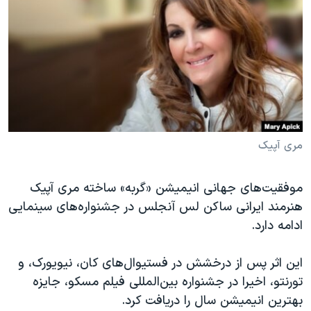
دنبال کنید
مستندها
فرهنگ و زندگی
حقوق شهروندی
انتخابات ریاست جمهوری آمریکا ۲۰۲۴
اقتصادی
حمله جمهوری اسلامی به اسرائیل
رمز مهسا
علم و فناوری
زبانهای مختلف
اسرائیل در جنگ
ورزش زنان در ایران
گالری عکس
اعتراضات زن، زندگی، آزادی
مری آپیک
آرشیو پخش زنده
مجموعه مستندهای دادخواهی
موفقیت‌های جهانی انیمیشن «گربه» ساخته مری آپیک
تریبونال مردمی آبان ۹۸
هنرمند ایرانی ساکن لس آنجلس در جشنواره‌های سینمایی
دادگاه حمید نوری
ادامه دارد.
چهل سال گروگان‌گیری
این اثر پس از درخشش در فستیوال‌های کان، نیویورک، و
قانون شفافیت دارائی کادر رهبری ایران
تورنتو، اخیرا در جشنواره بین‌المللی فیلم‌ مسکو، جایزه
اعتراضات مردمی آبان ۹۸
بهترین انیمیشن سال را دریافت کرد.