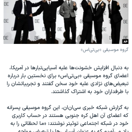
دنبال کنید
مستندها
فرهنگ و زندگی
حقوق شهروندی
انتخابات ریاست جمهوری آمریکا ۲۰۲۴
اقتصادی
حمله جمهوری اسلامی به اسرائیل
رمز مهسا
علم و فناوری
زبانهای مختلف
اسرائیل در جنگ
ورزش زنان در ایران
گروه موسیقی «بی‌تی‌اس»
گالری عکس
اعتراضات زن، زندگی، آزادی
به دنبال افزایش خشونت‌ها علیه آسیایی‌تبارها در آمریکا،
آرشیو پخش زنده
مجموعه مستندهای دادخواهی
اعضای گروه موسیقی «بی‌تی‌اس» برای نخستین بار درباره
تریبونال مردمی آبان ۹۸
تبعیض‌های نژادی علیه خود سخن گفتند و تجربیاتشان را
با طرفداران خود به اشتراک گذاشتند.
دادگاه حمید نوری
چهل سال گروگان‌گیری
به گزارش شبکه خبری سی‌ان‌ان، این گروه موسیقی پسرانه
قانون شفافیت دارائی کادر رهبری ایران
که اعضای آن اهل کره جنوبی هستند در حساب کاربری
خود در شبکه اجتماعی توئیتر نوشتند: «ما لحظاتی را به
اعتراضات مردمی آبان ۹۸
یاد می‌آوریم که به عنوان آسیایی‌ها با تبعیض مواجه