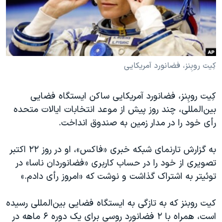
دنبال کنید
مستندها
فرهنگ و زندگی
حقوق شهروندی
انتخابات ریاست جمهوری آمریکا ۲۰۲۴
اقتصادی
حمله جمهوری اسلامی به اسرائیل
رمز مهسا
علم و فناوری
کِیت روبِنز، فضانورد آمریکایی
زبانهای مختلف
اسرائیل در جنگ
ورزش زنان در ایران
کِیت روبِنز، فضانورد آمریکایی ساکن ایستگاه فضایی
گالری عکس
اعتراضات زن، زندگی، آزادی
بین‌المللی، چند روز پیش از موعد انتخابات ایالات متحده
آرشیو پخش زنده
مجموعه مستندهای دادخواهی
رأی خود را در مدار زمین به صندوق انداخت.
تریبونال مردمی آبان ۹۸
به گزارش تارنمای شبکه خبری «فاکس»، او در روز ۲۲ اکتبر
دادگاه حمید نوری
تصویری از خود را در حساب کاربری «فضانوردان ناسا» در
چهل سال گروگان‌گیری
توئیتر به اشتراک گذاشت و نوشت که «امروز رأی دادم.»
قانون شفافیت دارائی کادر رهبری ایران
کیت روبنز که به تازگی به ایستگاه فضایی بین‌المللی رسیده
اعتراضات مردمی آبان ۹۸
است، همراه با ۲ فضانورد روسی برای یک دوره ۶ ماهه در