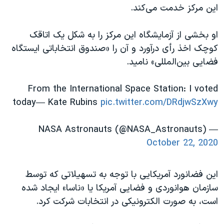
اسرائیل در جنگ
این مرکز خدمت می‌کند.
نرگس محمدی برنده جایزه نوبل صلح
او بخشی از آزمایشگاه این مرکز را به شکل یک اتاقک
همایش محافظه‌کاران آمریکا «سی‌پک»
کوچک اخذ رأی درآورد و آن را «صندوق انتخاباتی ایستگاه
صفحه‌های ویژه
فضایی بین‌المللی» نامید.
سفر پرزیدنت ترامپ به چین
From the International Space Station: I voted
today
— Kate Rubins
pic.twitter.com/DRdjwSzXwy
— NASA Astronauts (@NASA_Astronauts)
October 22, 2020
این فضانورد آمریکایی با توجه به تسهیلاتی که توسط
سازمان هوانوردی ‌و فضایی آمریکا یا «ناسا» ایجاد شده
است، به صورت الکترونیکی در انتخابات شرکت کرد.