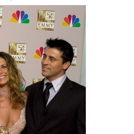
مستندها
فرهنگ و زندگی
حقوق شهروندی
انتخابات ریاست جمهوری آمریکا ۲۰۲۴
اقتصادی
حمله جمهوری اسلامی به اسرائیل
رمز مهسا
علم و فناوری
اسرائیل در جنگ
ورزش زنان در ایران
گالری عکس
اعتراضات زن، زندگی، آزادی
آرشیو پخش زنده
مجموعه مستندهای دادخواهی
تریبونال مردمی آبان ۹۸
دادگاه حمید نوری
چهل سال گروگان‌گیری
قانون شفافیت دارائی کادر رهبری ایران
اعتراضات مردمی آبان ۹۸
اسرائیل در جنگ