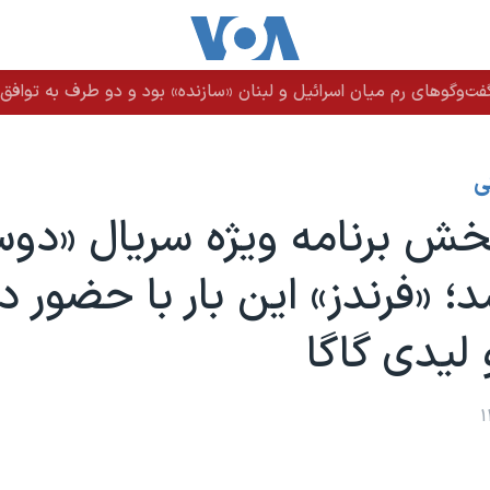
ت‌وگوهای رم میان اسرائیل و لبنان «سازنده» بود و دو طرف به توافق ن
ی
خش برنامه ویژه سریال «دوس
د؛ «فرندز» این بار با حضور د
 لیدی گاگا