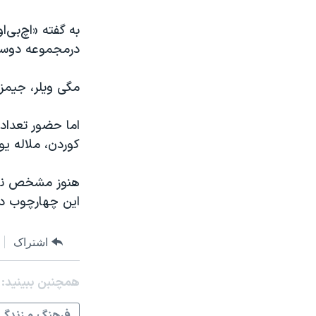
به گفته «اچ‌بی‌
درمجموعه دوستان
مگی ویلر، جیمز 
اما حضور تعدادی
کوردن، ملاله یو
هنوز مشخص نیست
این چهارچوب دار
اشتراک
همچنبن ببینید: