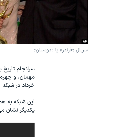
نرگس محمدی برنده جایزه نوبل صلح
همایش محافظه‌کاران آمریکا «سی‌پک»
صفحه‌های ویژه
سفر پرزیدنت ترامپ به چین
سریال «فرندز» یا «دوستان»
سرانجام تاریخ پ
خرداد در شبکه ا
این شبکه به همی
یکدیگر نشان می