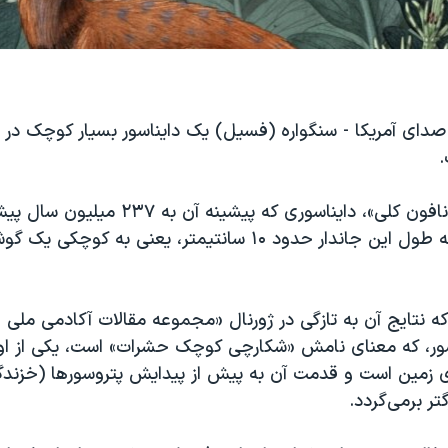
دای آمریکا - سنگواره (فسیل) یک دایناسور بسیار کوچک در م
سنگواره «کونگونافون کلی»، دایناسوری که پیشینه
نشان می‌د‌هد که طول این جاندار حدود ۱۰ سانتیمتر، یعنی به کو
ه نتایج آن به تازگی در ژورنال «مجموعه مقالات آکادمی ملی 
سور، که معنای نامش «شکارچی کوچک حشرات» است، یکی از او
وی زمین است و قدمت آن به پیش از پیدایش پتروسور‌ها (خزندگا
تر برمی‌گردد.