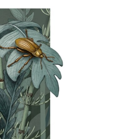
مستندها
فرهنگ و زندگی
حقوق شهروندی
انتخابات ریاست جمهوری آمریکا ۲۰۲۴
اقتصادی
حمله جمهوری اسلامی به اسرائیل
رمز مهسا
علم و فناوری
اسرائیل در جنگ
ورزش زنان در ایران
گالری عکس
اعتراضات زن، زندگی، آزادی
آرشیو پخش زنده
مجموعه مستندهای دادخواهی
تریبونال مردمی آبان ۹۸
دادگاه حمید نوری
چهل سال گروگان‌گیری
قانون شفافیت دارائی کادر رهبری ایران
اعتراضات مردمی آبان ۹۸
اسرائیل در جنگ