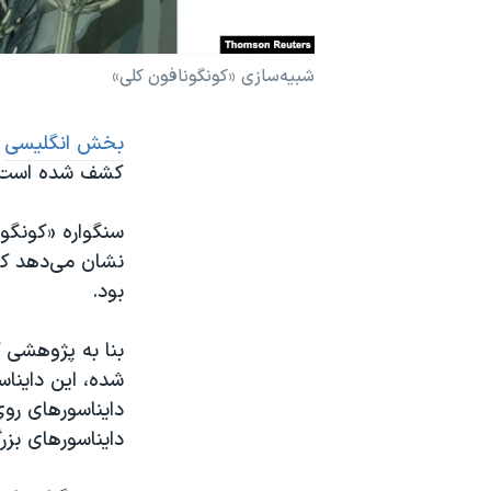
نرگس محمدی برنده جایزه نوبل صلح
همایش محافظه‌کاران آمریکا «سی‌پک»
شبیه‌سازی «کونگونافون کلی»
صفحه‌های ویژه
بخش انگلیسی
ص
سفر پرزیدنت ترامپ به چین
کشف شده است.
بود.
بنا به پژوهشی ک
شده، این داینا
دایناسور‌‌های ر
دایناسورهای بزرگ