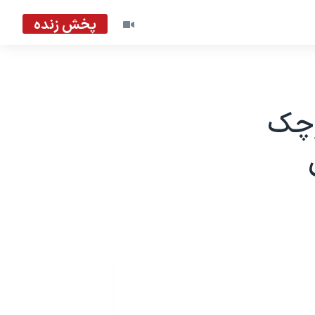
پخش زنده
وچک