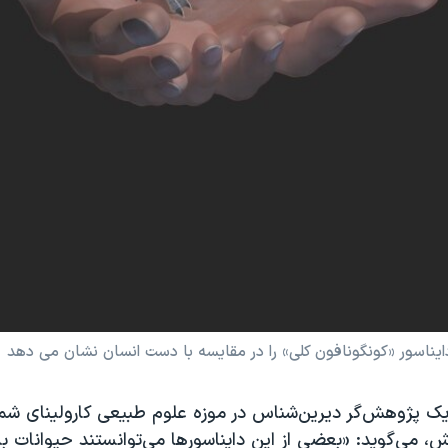
دایناسور «کونگونافون کلی» را در مقایسه با دست انسان نشان می دهد
ک پژوهش‌گر دیرین‌شناس در موزه علوم طبیعی کارولینای شم
 می‌گوید: «بعضی از این دایناسورها می‌توانستند حیوانات بس