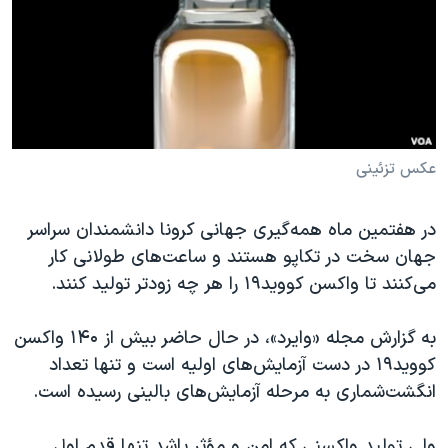
دنبال کنید
مستندها
فرهنگ و زندگی
حقوق شهروندی
انتخابات ریاست جمهوری آمریکا ۲۰۲۴
اقتصادی
حمله جمهوری اسلامی به اسرائیل
رمز مهسا
علم و فناوری
زبانهای مختلف
اسرائیل در جنگ
ورزش زنان در ایران
عکس تزئینی
گالری عکس
اعتراضات زن، زندگی، آزادی
در هفتمین ماه همه‌گیری جهانی کرونا دانشمندان سراسر
آرشیو پخش زنده
مجموعه مستندهای دادخواهی
جهان سخت در تکاپو هستند و ساعت‌های طولانی کار
تریبونال مردمی آبان ۹۸
می‌کنند تا واکسن کووید۱۹ را هر چه زودتر تولید کنند.
دادگاه حمید نوری
به گزارش مجله «وایرد»، در حال حاضر بیش از ۱۴۰ واکسن
چهل سال گروگان‌گیری
کووید۱۹ در دست آزمایش‌های اولیه است و تنها تعداد
قانون شفافیت دارائی کادر رهبری ایران
انگشت‌شماری به مرحله آزمایش‌های بالینی رسیده است.
اعتراضات مردمی آبان ۹۸
ولی تولید واکسنی که امن و مؤثر باشد تنها قدم اول